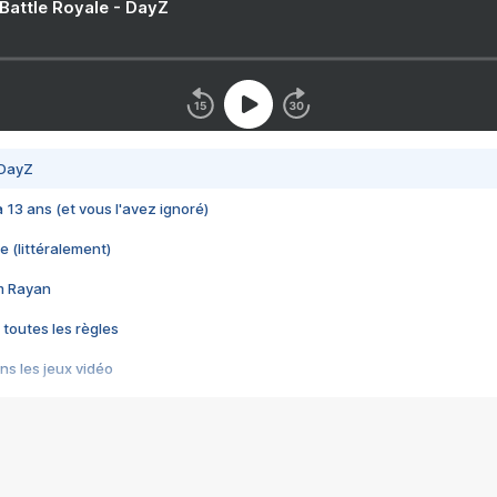
 Battle Royale - DayZ
 DayZ
 a 13 ans (et vous l'avez ignoré)
e (littéralement)
im Rayan
 toutes les règles
s les jeux vidéo
us choquant de Rockstar ? - Le scandale BULLY
e plus moche de Steam
du RÊVE tourne au CAUCHEMAR