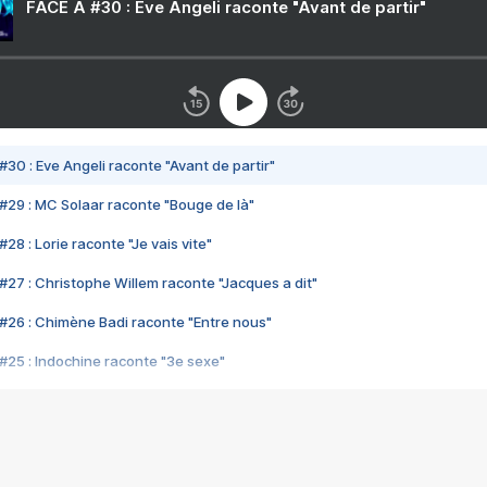
FACE A #30 : Eve Angeli raconte "Avant de partir"
#30 : Eve Angeli raconte "Avant de partir"
#29 : MC Solaar raconte "Bouge de là"
28 : Lorie raconte "Je vais vite"
#27 : Christophe Willem raconte "Jacques a dit"
#26 : Chimène Badi raconte "Entre nous"
#25 : Indochine raconte "3e sexe"
#24 : Zaho raconte "C'est chelou"
#23 : Patrick Bruel raconte "Au café des délices"
#22 : Kyo raconte "Le chemin"