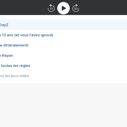
 DayZ
 a 13 ans (et vous l'avez ignoré)
e (littéralement)
im Rayan
 toutes les règles
s les jeux vidéo
us choquant de Rockstar ? - Le scandale BULLY
e plus moche de Steam
du RÊVE tourne au CAUCHEMAR
pendant 8 heures
it… à tort