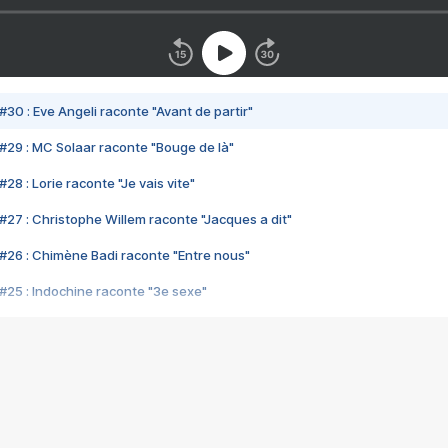
#30 : Eve Angeli raconte "Avant de partir"
#29 : MC Solaar raconte "Bouge de là"
28 : Lorie raconte "Je vais vite"
#27 : Christophe Willem raconte "Jacques a dit"
#26 : Chimène Badi raconte "Entre nous"
#25 : Indochine raconte "3e sexe"
#24 : Zaho raconte "C'est chelou"
#23 : Patrick Bruel raconte "Au café des délices"
#22 : Kyo raconte "Le chemin"
#21 : Nolwenn Leroy raconte "Cassé"