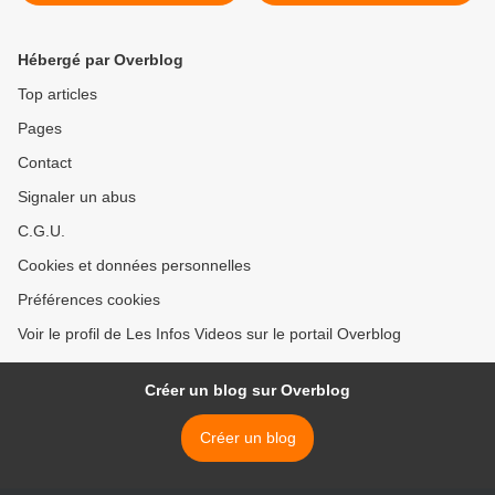
Bordeaux sa complaisance
Juppé avec 65 % des voix >
envers l'islam et reprend le
surnom de Ali Juppé
Hébergé par Overblog
Top articles
Pages
Contact
Signaler un abus
C.G.U.
Cookies et données personnelles
Préférences cookies
Voir le profil de Les Infos Videos sur le portail Overblog
Créer un blog sur Overblog
Créer un blog