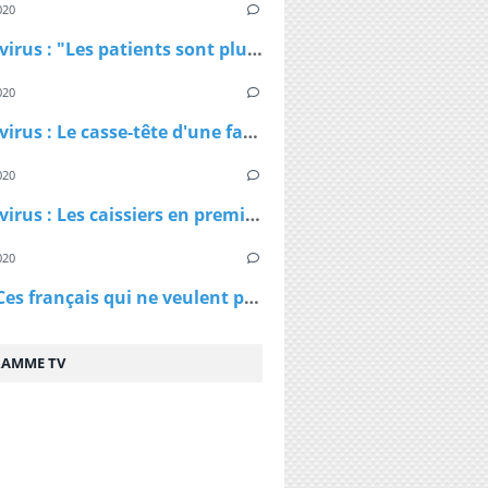
020
Coronavirus : "Les patients sont plus jeunes que ce qu'on nous avait dit", affirme Patrick Pelloux
020
Coronavirus : Le casse-tête d'une famille confinée dans un petit appartement
020
Coronavirus : Les caissiers en première ligne et peu protégés
020
Virus - Ces français qui ne veulent pas rester chez eux et qui ne comprennent pas les ordres des policiers
AMME TV