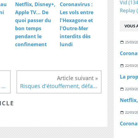
Vid
(134
 au
Netflix, Disney+,
Coronavirus :
Replay
(
ni
Apple TV... De
Les vols entre
quoi passer du
l'Hexagone et
VOUS A
bon temps
l'Outre-Mer
pendant le
interdits dès
25/03/2
confinement
lundi
22/03/2
Crimes spécial et inédit sur NRJ 12 ce soir à 20h55, retour sur 3 affaires qui ont marqué 2016
Risques d'étouffement, défauts de fabrication, voici comment vérifier que les jouets pour enfants ne sont pas dangereux
22/03/2
ICLE
22/03/2