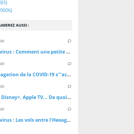
83)
9006)
IMEREZ AUSSI :
020
Coronavirus : Comment une petite station de ski autrichienne a accéléré la propagation du virus
020
La propagation de la COVID-19 s'"accélère" au Royaume-Uni
020
Netflix, Disney+, Apple TV... De quoi passer du bon temps pendant le confinement
020
Coronavirus : Les vols entre l'Hexagone et l'Outre-Mer interdits dès lundi