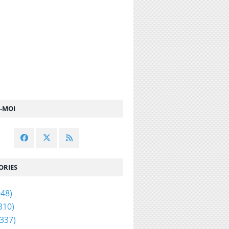
Z-MOI
ORIES
48)
310)
337)