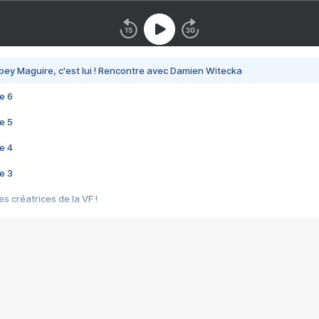
bey Maguire, c'est lui ! Rencontre avec Damien Witecka
e 6
e 5
e 4
e 3
s créatrices de la VF !
e 2
e 1
e Mektoub My Love arrive enfin ! Rencontre avec Shaïn Boumedine et Sal
i : après Toni en famille