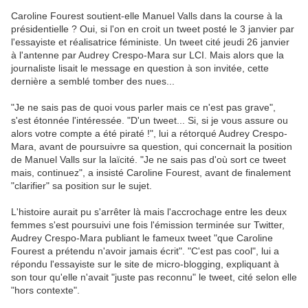
Caroline Fourest soutient-elle Manuel Valls dans la course à la
présidentielle ? Oui, si l'on en croit un tweet posté le 3 janvier par
l'essayiste et réalisatrice féministe. Un tweet cité jeudi 26 janvier
à l'antenne par Audrey Crespo-Mara sur LCI. Mais alors que la
journaliste lisait le message en question à son invitée, cette
dernière a semblé tomber des nues...
"Je ne sais pas de quoi vous parler mais ce n'est pas grave",
s'est étonnée l'intéressée. "D'un tweet... Si, si je vous assure ou
alors votre compte a été piraté !", lui a rétorqué Audrey Crespo-
Mara, avant de poursuivre sa question, qui concernait la position
de Manuel Valls sur la laïcité. "Je ne sais pas d'où sort ce tweet
mais, continuez", a insisté Caroline Fourest, avant de finalement
"clarifier" sa position sur le sujet.
L'histoire aurait pu s'arrêter là mais l'accrochage entre les deux
femmes s'est poursuivi une fois l'émission terminée sur Twitter,
Audrey Crespo-Mara publiant le fameux tweet "que Caroline
Fourest a prétendu n'avoir jamais écrit". "C'est pas cool", lui a
répondu l'essayiste sur le site de micro-blogging, expliquant à
son tour qu'elle n'avait "juste pas reconnu" le tweet, cité selon elle
"hors contexte".