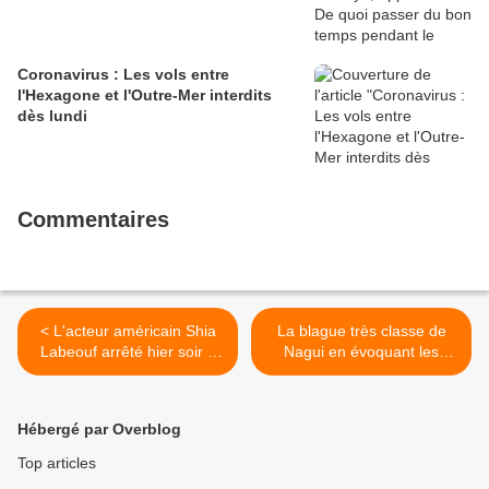
Coronavirus : Les vols entre
l'Hexagone et l'Outre-Mer interdits
dès lundi
Commentaires
< L'acteur américain Shia
La blague très classe de
Labeouf arrêté hier soir à
Nagui en évoquant les
New York devant les
kebabs sur France 2 >
caméras lors d'une manif
anti-Trump
Hébergé par Overblog
Top articles