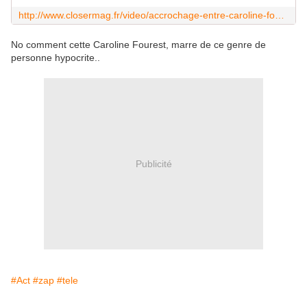
http://www.closermag.fr/video/accrochage-entre-caroline-fourest-et-audrey-crespo-mara-sur-lci-et-sur-twitter-video-700165
No comment cette Caroline Fourest, marre de ce genre de
personne hypocrite..
Publicité
#Act
#zap
#tele