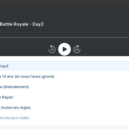
 Battle Royale - DayZ
 DayZ
 a 13 ans (et vous l'avez ignoré)
e (littéralement)
im Rayan
 toutes les règles
s les jeux vidéo
us choquant de Rockstar ? - Le scandale BULLY