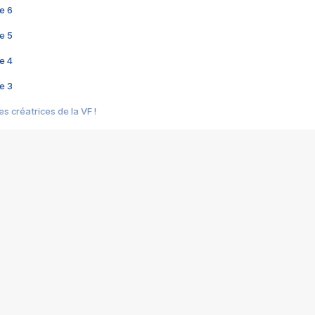
e 6
e 5
e 4
e 3
s créatrices de la VF !
e 2
e 1
e Mektoub My Love arrive enfin ! Rencontre avec Shaïn Boumedine et Sal
i : après Toni en famille
elle réalise le bouleversant Dites lui que je l'aime
ais ! Rencontre autour de Vie privée de Rebecca Zlotowski
 de Marguerite, Grave... Rencontre avec Ella Rumpf
 Les Rêveurs, un film intime sur la santé mentale