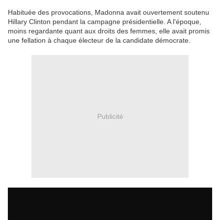
Habi­tuée des provo­ca­tions, Madonna avait ouver­te­ment soutenu
Hillary Clin­ton pendant la campagne prési­den­tielle. A l'époque,
moins regar­dante quant aux droits des femmes, elle avait promis
une fella­tion à chaque élec­teur de la candi­date démo­crate.
Publicité