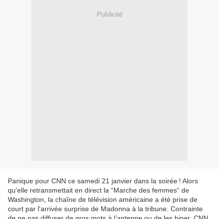
Publicité
Panique pour CNN ce samedi 21 janvier dans la soirée ! Alors
qu'elle retrans­met­tait en direct la “Marche des femmes“ de
Washing­ton, la chaîne de télé­vi­sion améri­caine a été prise de
court par l'arri­vée surprise de Madonna à la tribune. Contrainte
de ne pas diffu­ser de gros mots à l’an­tenne ou de les biper, CNN