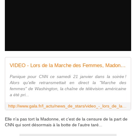
VIDEO - Lors de la Marche des Femmes, Madonna insulte en direct Donald Trump, CNN coupe l'antenne - Gala
Panique pour CNN ce samedi 21 janvier dans la soirée !
Alors qu'elle retrans­met­tait en direct la "Marche des
femmes" de Washing­ton, la chaîne de télé­vi­sion améri­caine
a été pri...
http://www.gala.fr/l_actu/news_de_stars/video_-_lors_de_la_marche_des_femmes_madonna_insulte_en_direct_donald_trump_cnn_coupe_l_antenne_384591
Elle n'a pas tort la Madonne, et c'est de la censure de la part de
CNN qui sont désormais à la botte de l'autre taré...