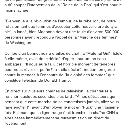
a dû couper l’in­ter­ven­tion de la “Reine de la Pop“ qui s’est pour le
moins lâchée.
“Bien­ve­nue à la révo­lu­tion de l'amour, de la rébel­lion, de notre
refus en tant que femmes d'accep­ter cette nouvelle ère de tyran­
nie“, a lancé, hier, Madonna devant une foule d'envi­ron 500 000
personnes ayant répondu à l’ap­pel de la “Marche des femmes“
de Washing­ton.
Coif­fée d’un bonnet noir à oreilles de chat, la “Mate­rial Girl“, fidèle
à elle-même, avait donc décidé d’op­ter pour un ton sans
ambages : “ll nous aura fallu cet horrible moment de ténèbres
pour nous réveiller, put*in !“ a-t-elle déclaré, mettant en garde
contre la menace à l'encontre de “la dignité des femmes“ que
consti­tue l'élec­tion de Donald Trump.
En direct sur plusieurs chaînes de télé­vi­sion, la chan­teuse a
renchéri quelques secondes plus tard : “À nos détrac­teurs qui
pensent que cette marche ne se concré­ti­sera jamais, allez vous
faire enc*­ler !“, avant d'employer le mot en “Fuck“ une troi­sième
fois. Esti­mant que la ligne rouge était fran­chie, la chaîne CNN a
alors cessé immé­dia­te­ment sa retrans­mis­sion en direct de
l'événe­ment.