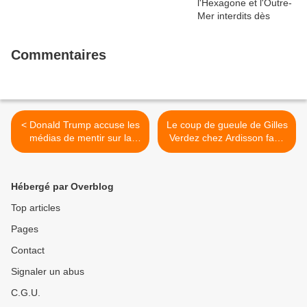
Commentaires
< Donald Trump accuse les
Le coup de gueule de Gilles
médias de mentir sur la
Verdez chez Ardisson face
taille de la foule venue
aux critiques sur Touche
l'écouter pour prêter
pas à mon Poste >
serment
Hébergé par Overblog
Top articles
Pages
Contact
Signaler un abus
C.G.U.