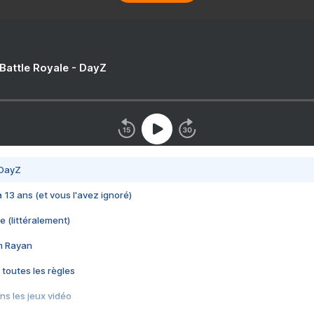
 Battle Royale - DayZ
 DayZ
 a 13 ans (et vous l'avez ignoré)
e (littéralement)
im Rayan
 toutes les règles
s les jeux vidéo