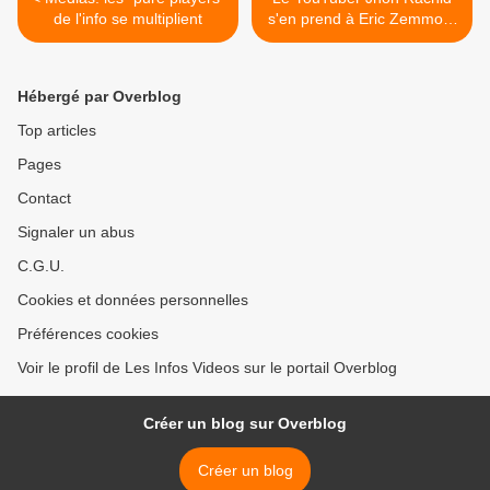
de l'info se multiplient
s'en prend à Eric Zemmour
sur France Info Ce mec est
complètement taré... Taré !
>
Hébergé par Overblog
Top articles
Pages
Contact
Signaler un abus
C.G.U.
Cookies et données personnelles
Préférences cookies
Voir le profil de Les Infos Videos sur le portail Overblog
Créer un blog sur Overblog
Créer un blog