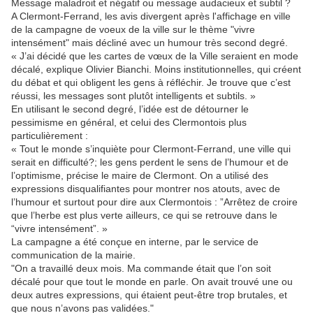
Message maladroit et négatif ou message audacieux et subtil ?
A Clermont-Ferrand, les avis divergent après l'affichage en ville
de la campagne de voeux de la ville sur le thème "vivre
intensément" mais décliné avec un humour très second degré.
« J’ai décidé que les cartes de vœux de la Ville seraient en mode
décalé, explique Olivier Bianchi. Moins institutionnelles, qui créent
du débat et qui obligent les gens à réfléchir. Je trouve que c’est
réussi, les messages sont plutôt intelligents et subtils. »
En utilisant le second degré, l’idée est de détourner le
pessimisme en général, et celui des Clermontois plus
particulièrement :
« Tout le monde s’inquiète pour Clermont-Ferrand, une ville qui
serait en difficulté?; les gens perdent le sens de l’humour et de
l’optimisme, précise le maire de Clermont. On a utilisé des
expressions disqualifiantes pour montrer nos atouts, avec de
l’humour et surtout pour dire aux Clermontois : ”Arrêtez de croire
que l’herbe est plus verte ailleurs, ce qui se retrouve dans le
“vivre intensément”. »
La campagne a été conçue en interne, par le service de
communication de la mairie.
"On a travaillé deux mois. Ma commande était que l’on soit
décalé pour que tout le monde en parle. On avait trouvé une ou
deux autres expressions, qui étaient peut-être trop brutales, et
que nous n’avons pas validées."