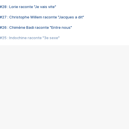
28 : Lorie raconte "Je vais vite"
#27 : Christophe Willem raconte "Jacques a dit"
#26 : Chimène Badi raconte "Entre nous"
#25 : Indochine raconte "3e sexe"
#24 : Zaho raconte "C'est chelou"
#23 : Patrick Bruel raconte "Au café des délices"
#22 : Kyo raconte "Le chemin"
#21 : Nolwenn Leroy raconte "Cassé"
#20 : Patrick Hernandez raconte "Born to be alive"
#19 : Lorie raconte "Près de moi"
#18 : Michael Jones raconte "A nos actes manqués" (avec Jean-Jacque
#17 : Khaled raconte "Aïcha"