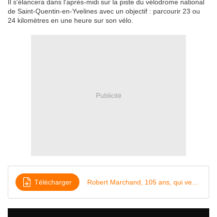
Il s'élancera dans l'après-midi sur la piste du vélodrome national
de Saint-Quentin-en-Yvelines avec un objectif : parcourir 23 ou
24 kilomètres en une heure sur son vélo.
Publicité
Télécharger
Robert Marchand, 105 ans, qui veut établir un record sur piste Mon secret Je mange n'importe quoi !_512x384