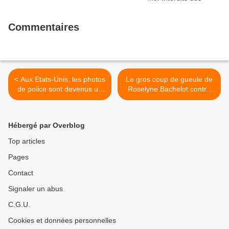
Commentaires
< Aux Etats-Unis, les photos
Le gros coup de gueule de
de police sont devenus un
Roselyne Bachelot contre
véritable business qui
l'Obs: "Leur classement sur
rapporte gros
les morts est crapoteux !" >
Hébergé par Overblog
Top articles
Pages
Contact
Signaler un abus
C.G.U.
Cookies et données personnelles