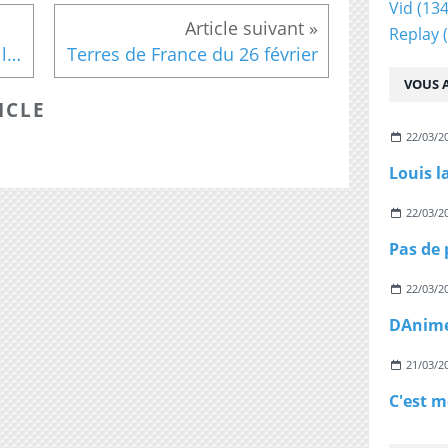
Vid
(134
Replay
(
Jérôme Commandeur dans le biopic de Carlos avec Dorothée (enfin presque)
Terres de France du 26 février
VOUS A
ICLE
22/03/2
Louis l
22/03/2
22/03/2
21/03/2