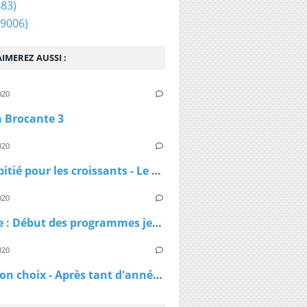
83)
9006)
IMEREZ AUSSI :
020
a Brocante 3
020
Pas de pitié pour les croissants - Le croissant pirate
020
DAnime : Début des programmes jeunesse jusqu'en 1974
020
C'est mon choix - Après tant d'années de mariage, vais-je réussir à te séduire à nouveau ?