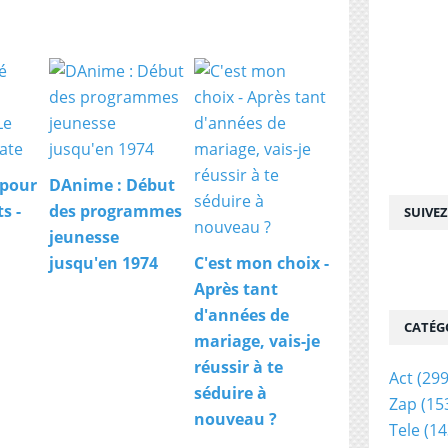
 pour
DAnime : Début
s -
des programmes
SUIVE
jeunesse
jusqu'en 1974
C'est mon choix -
Après tant
d'années de
CATÉG
mariage, vais-je
réussir à te
Act
(299
séduire à
Zap
(15
nouveau ?
Tele
(14