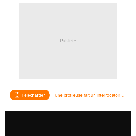
Publicité
Télécharger
Une profileuse fait un interrogatoire à Mouloud Achour dans Le gros journal