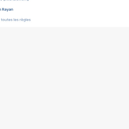
im Rayan
 toutes les règles
s les jeux vidéo
us choquant de Rockstar ? - Le scandale BULLY
e plus moche de Steam
du RÊVE tourne au CAUCHEMAR
pendant 8 heures
it… à tort
umiliés par un jeu vidéo
ire - Final Fantasy 8
ti un empire - Age of Empires
story DOFUS