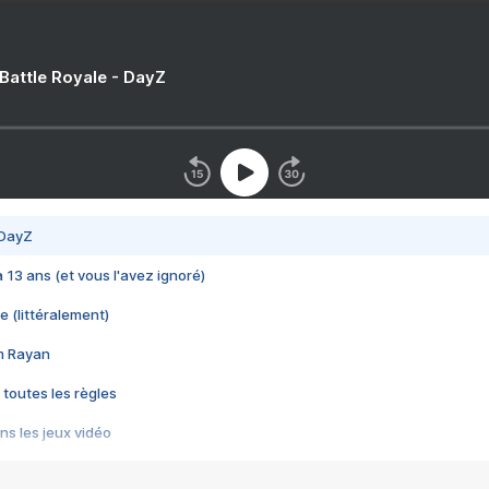
 Battle Royale - DayZ
 DayZ
 a 13 ans (et vous l'avez ignoré)
e (littéralement)
im Rayan
 toutes les règles
s les jeux vidéo
us choquant de Rockstar ? - Le scandale BULLY