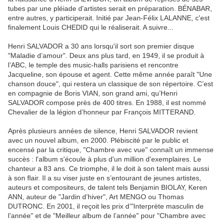
tubes par une pléiade d'artistes serait en préparation. BÉNABAR,
entre autres, y participerait. Initié par Jean-Félix LALANNE, c'est
finalement Louis CHEDID qui le réaliserait. A suivre...
Henri SALVADOR a 30 ans lorsqu'il sort son premier disque
"Maladie d’amour". Deux ans plus tard, en 1949, il se produit à
l’ABC, le temple des music-halls parisiens et rencontre
Jacqueline, son épouse et agent. Cette même année paraît "Une
chanson douce", qui restera un classique de son répertoire. C’est
en compagnie de Boris VIAN, son grand ami, qu’Henri
SALVADOR compose près de 400 titres. En 1988, il est nommé
Chevalier de la légion d’honneur par François MITTERAND.
Après plusieurs années de silence, Henri SALVADOR revient
avec un nouvel album, en 2000. Plébiscité par le public et
encensé par la critique, "Chambre avec vue" connaît un immense
succès : l'album s'écoule à plus d'un million d'exemplaires. Le
chanteur a 83 ans. Ce triomphe, il le doit à son talent mais aussi
à son flair. Il a su viser juste en s’entourant de jeunes artistes,
auteurs et compositeurs, de talent tels Benjamin BIOLAY, Keren
ANN, auteur de "Jardin d’hiver", Art MENGO ou Thomas
DUTRONC. En 2001, il reçoit les prix d’"Interprète masculin de
l’année" et de "Meilleur album de l’année" pour "Chambre avec