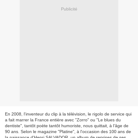
Publicité
En 2008, l'inventeur du clip à la télévision, le rigolo de service qui
a fait marrer la France entière avec "Zorro" ou "Le blues du
dentiste", tantôt poète tantôt humoriste, nous quittait, à l'âge de
90 ans. Selon le magazine "Platine", à l'occasion des 100 ans de
la naissance d'Henri SALVADOR, un album de reprises de ses