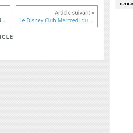
PROGR
NEW KIDS ON THE BLOCK de retour avec l'EP "Thankful"
Le Disney Club Mercredi du 20 novembre 1991
ICLE