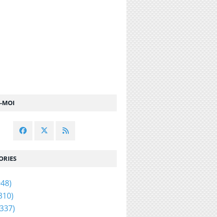
Z-MOI
ORIES
48)
310)
337)