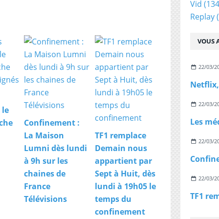
Vid
(134
Replay
(
VOUS A
22/03/2
22/03/2
 le
che
Confinement :
La Maison
TF1 remplace
22/03/2
Lumni dès lundi
Demain nous
à 9h sur les
appartient par
chaines de
Sept à Huit, dès
22/03/2
France
lundi à 19h05 le
Télévisions
temps du
confinement