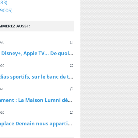
83)
9006)
IMEREZ AUSSI :
020
Netflix, Disney+, Apple TV... De quoi passer du bon temps pendant le confinement
020
Les médias sportifs, sur le banc de touche mais pas résignés
020
Confinement : La Maison Lumni dès lundi à 9h sur les chaines de France Télévisions
020
TF1 remplace Demain nous appartient par Sept à Huit, dès lundi à 19h05 le temps du confinement