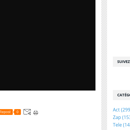
SUIVE
CATÉG
Act
(299
Repost
0
Zap
(15
Tele
(14