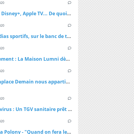
020
Netflix, Disney+, Apple TV... De quoi passer du bon temps pendant le confinement
020
nt-elles mieux représentées à la télévision aujou
Les médias sportifs, sur le banc de touche mais pas résignés
020
Confinement : La Maison Lumni dès lundi à 9h sur les chaines de France Télévisions
020
TF1 remplace Demain nous appartient par Sept à Huit, dès lundi à 19h05 le temps du confinement
020
Coronavirus : Un TGV sanitaire prêt à transporter les malades en cas de besoin
020
Natacha Polony - "Quand on fera le bilan du Covid-19, il faudra voir qui a eu des responsabilités"