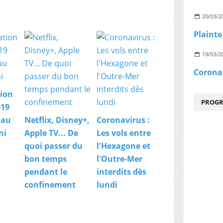
O
-
20/03/2
À
l
'
19/03/2
o
c
c
a
ion
s
PROGR
i
-19
o
 au
Netflix, Disney+,
Coronavirus :
n
ni
Apple TV... De
Les vols entre
d
e
quoi passer du
l'Hexagone et
l
bon temps
l'Outre-Mer
a
pendant le
interdits dès
j
confinement
lundi
o
u
r
n