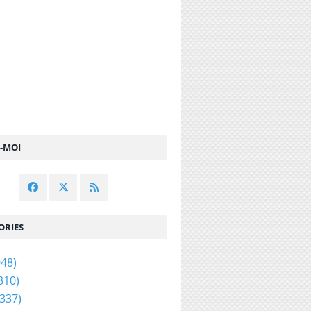
Z-MOI
ORIES
48)
310)
337)