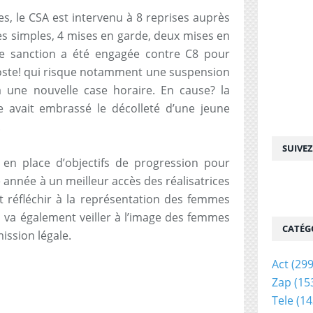
s, le CSA est intervenu à 8 reprises auprès
res simples, 4 mises en garde, deux mises en
e sanction a été engagée contre C8 pour
oste! qui risque notamment une suspension
 une nouvelle case horaire. En cause? la
 avait embrassé le décolleté d’une jeune
.
SUIVE
 en place d’objectifs de progression pour
e année à un meilleur accès des réalisatrices
et réfléchir à la représentation des femmes
il va également veiller à l’image des femmes
CATÉG
ission légale.
Act
(299
Zap
(15
Tele
(14