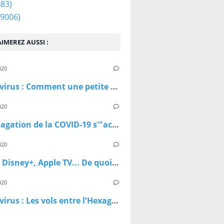
83)
9006)
IMEREZ AUSSI :
020
Coronavirus : Comment une petite station de ski autrichienne a accéléré la propagation du virus
020
La propagation de la COVID-19 s'"accélère" au Royaume-Uni
020
Netflix, Disney+, Apple TV... De quoi passer du bon temps pendant le confinement
020
Coronavirus : Les vols entre l'Hexagone et l'Outre-Mer interdits dès lundi