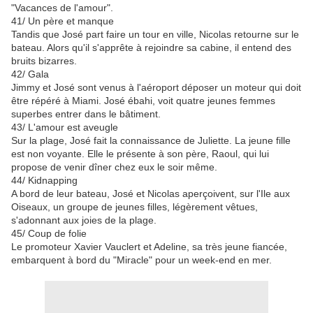
"Vacances de l'amour".
41/
Un père et manque
Tandis que José part faire un tour en ville, Nicolas retourne sur le
bateau. Alors qu'il s'apprête à rejoindre sa cabine, il entend des
bruits bizarres.
42/
Gala
Jimmy et José sont venus à l'aéroport déposer un moteur qui doit
être répéré à Miami. José ébahi, voit quatre jeunes femmes
superbes entrer dans le bâtiment.
43/
L'amour est aveugle
Sur la plage, José fait la connaissance de Juliette. La jeune fille
est non voyante. Elle le présente à son père, Raoul, qui lui
propose de venir dîner chez eux le soir même.
44/
Kidnapping
A bord de leur bateau, José et Nicolas aperçoivent, sur l'Ile aux
Oiseaux, un groupe de jeunes filles, légèrement vêtues,
s'adonnant aux joies de la plage.
45/
Coup de folie
Le promoteur Xavier Vauclert et Adeline, sa très jeune fiancée,
embarquent à bord du "Miracle" pour un week-end en mer.