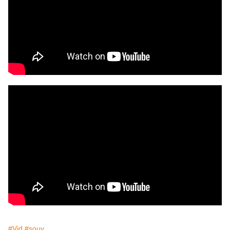
#Vid
#souv