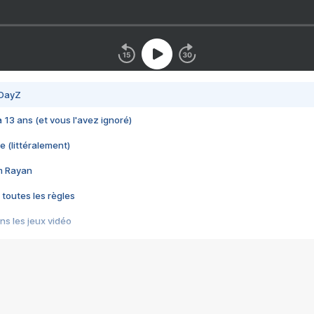
 DayZ
 a 13 ans (et vous l'avez ignoré)
e (littéralement)
im Rayan
 toutes les règles
s les jeux vidéo
us choquant de Rockstar ? - Le scandale BULLY
e plus moche de Steam
du RÊVE tourne au CAUCHEMAR