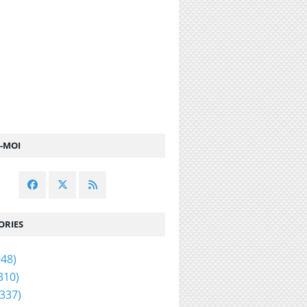
Z-MOI
ORIES
48)
310)
337)