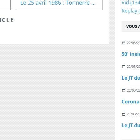
Le 25 avril 1986 : Tonnerre Mécanique
Vid
(134
Replay
(
ICLE
VOUS A
22/03/2
50' ins
22/03/2
22/03/2
Coronav
21/03/2