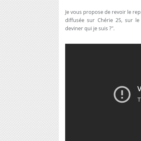
Je vous propose de revoir le rep
diffusée sur Chérie 25, sur
deviner qui je suis ?".