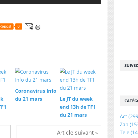
Repost
0
SUIVE
Coronavirus Info
ek
du 21 mars
Le JT du week
CATÉG
TF1
end 13h de TF1
du 21 mars
Act
(299
Zap
(15
Tele
(14