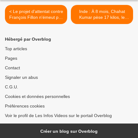
< Le projet d'attentat contre
Inde : À 8 mois, Chahat
François Fillon n'émeut pas
Kumar pèse 17 kilos, le
du tout Nathalie Arthaud
poids d'un enfant de quatre
dans "C à vous"
ans ! >
Hébergé par Overblog
Top articles
Pages
Contact
Signaler un abus
C.G.U.
Cookies et données personnelles
Préférences cookies
Voir le profil de Les Infos Videos sur le portail Overblog
Créer un blog sur Overblog