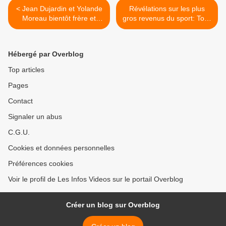
< Jean Dujardin et Yolande
Révélations sur les plus
Moreau bientôt frère et
gros revenus du sport: Tony
soeur à l'écran
Parker, Paul Pogba, Karim
Benzema, Franck Ribéry...
>
Hébergé par Overblog
Top articles
Pages
Contact
Signaler un abus
C.G.U.
Cookies et données personnelles
Préférences cookies
Voir le profil de Les Infos Videos sur le portail Overblog
Créer un blog sur Overblog