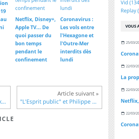
Vid
(134
ion
Replay
(
-19
 au
Netflix, Disney+,
Coronavirus :
VOUS A
ni
Apple TV... De
Les vols entre
quoi passer du
l'Hexagone et
25/03/2
bon temps
l'Outre-Mer
pendant le
interdits dès
confinement
lundi
22/03/2
22/03/2
France Télévisions : Yannick Letranchant remplace Michel Field à la tête de l'info
"L'Esprit public" et Philippe Meyer évincés de France Culture
22/03/2
ICLE