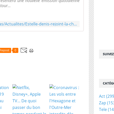
présentera une nouvelle émission quotidienne
tour...
https://www.lequipe.fr/Medias/Actualites/Estelle-denis-rejoint-la-chaine-l-equipe/805611
Repost
0
SUIVE
CATÉG
Act
(299
Zap
(15
Tele
(14