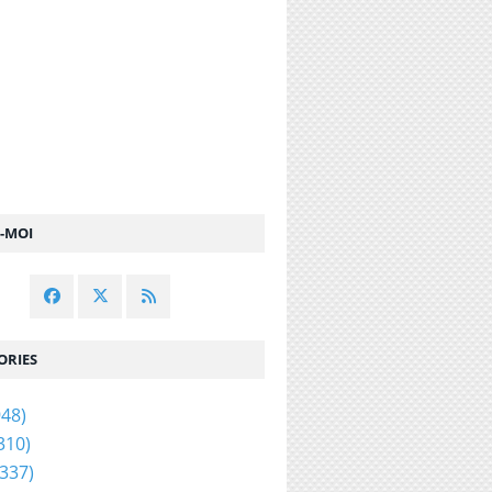
Z-MOI
ORIES
48)
310)
337)