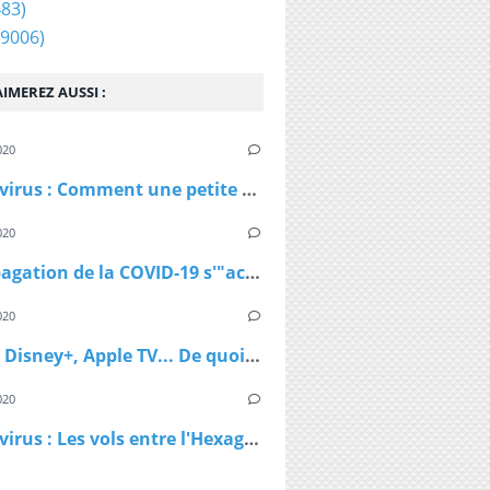
83)
9006)
IMEREZ AUSSI :
020
Coronavirus : Comment une petite station de ski autrichienne a accéléré la propagation du virus
020
La propagation de la COVID-19 s'"accélère" au Royaume-Uni
020
Netflix, Disney+, Apple TV... De quoi passer du bon temps pendant le confinement
020
Coronavirus : Les vols entre l'Hexagone et l'Outre-Mer interdits dès lundi