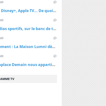
020
Netflix, Disney+, Apple TV... De quoi passer du bon temps pendant le confinement
020
Les médias sportifs, sur le banc de touche mais pas résignés
020
Confinement : La Maison Lumni dès lundi à 9h sur les chaines de France Télévisions
020
TF1 remplace Demain nous appartient par Sept à Huit, dès lundi à 19h05 le temps du confinement
AMME TV