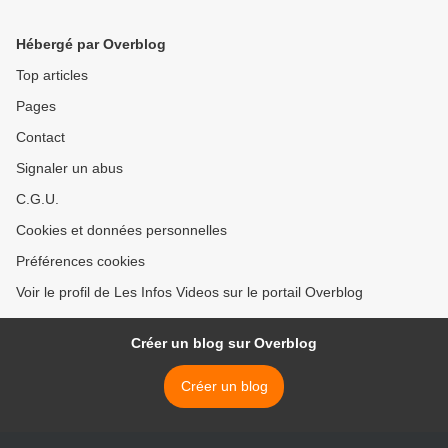
homme de 23 ans arrêté -
22 morts dont des enfants
Hébergé par Overblog
et 60 blessés
Top articles
Pages
Contact
Signaler un abus
C.G.U.
Cookies et données personnelles
Préférences cookies
Voir le profil de Les Infos Videos sur le portail Overblog
Créer un blog sur Overblog
Créer un blog