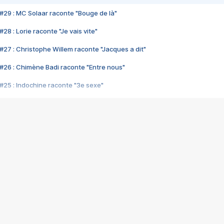
#29 : MC Solaar raconte "Bouge de là"
28 : Lorie raconte "Je vais vite"
#27 : Christophe Willem raconte "Jacques a dit"
#26 : Chimène Badi raconte "Entre nous"
#25 : Indochine raconte "3e sexe"
#24 : Zaho raconte "C'est chelou"
#23 : Patrick Bruel raconte "Au café des délices"
#22 : Kyo raconte "Le chemin"
#21 : Nolwenn Leroy raconte "Cassé"
#20 : Patrick Hernandez raconte "Born to be alive"
#19 : Lorie raconte "Près de moi"
#18 : Michael Jones raconte "A nos actes manqués" (avec Jean-Jacque