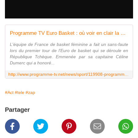
Programme TV Euro Basket : où voir en clair la demi-finale de l'équipe de France féminine ?
L'équipe de France de basket féminine a fait un sans-faute
lors du premier tour de l'Euro de basket qui se déroule en
République Tchèque. Emmenée par sa capitaine Céline
Dumerc qui a honoré...
http://www.programme-tv.net/news/sport/119908-programme-tv-euro-basket-ou-voir-en-clair-la-demi-finale-de-l-equipe-de-france-feminine/
#Act
#tele
#zap
Partager