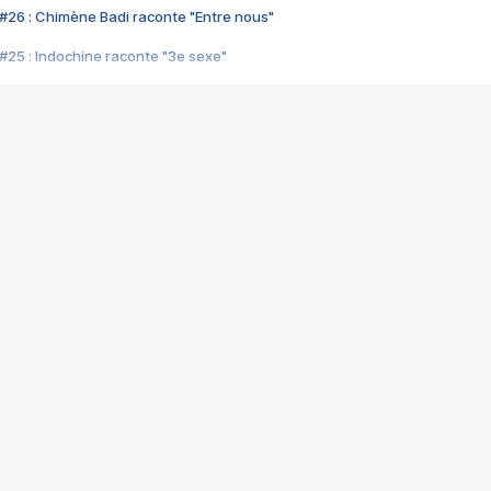
#26 : Chimène Badi raconte "Entre nous"
#25 : Indochine raconte "3e sexe"
#24 : Zaho raconte "C'est chelou"
#23 : Patrick Bruel raconte "Au café des délices"
#22 : Kyo raconte "Le chemin"
#21 : Nolwenn Leroy raconte "Cassé"
#20 : Patrick Hernandez raconte "Born to be alive"
#19 : Lorie raconte "Près de moi"
#18 : Michael Jones raconte "A nos actes manqués" (avec Jean-Jacque
#17 : Khaled raconte "Aïcha"
#16 : Corneille raconte "Parce qu'on vient de loin"
#15 : Indochine raconte "L'aventurier"
14 : Lorie raconte "Sur un air latino"