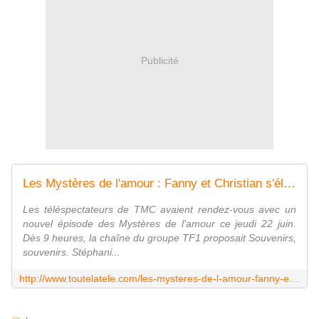
Publicité
Les Mystères de l'amour : Fanny et Christian s'éloignent, Cathy embrasse Bruno
Les téléspectateurs de TMC avaient rendez-vous avec un
nouvel épisode des Mystères de l'amour ce jeudi 22 juin.
Dès 9 heures, la chaîne du groupe TF1 proposait Souvenirs,
souvenirs. Stéphani...
http://www.toutelatele.com/les-mysteres-de-l-amour-fanny-et-christian-s-eloignent-cathy-embrasse-bruno-91822