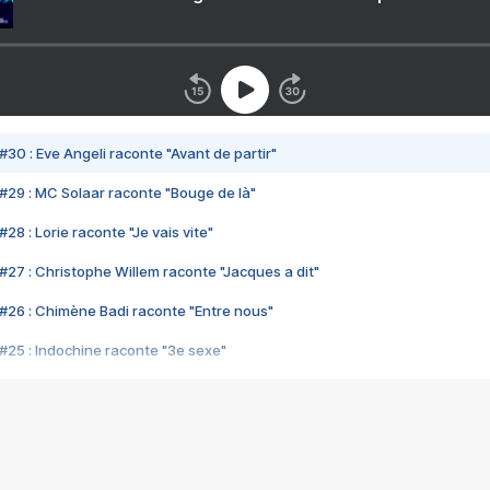
#30 : Eve Angeli raconte "Avant de partir"
#29 : MC Solaar raconte "Bouge de là"
28 : Lorie raconte "Je vais vite"
#27 : Christophe Willem raconte "Jacques a dit"
#26 : Chimène Badi raconte "Entre nous"
#25 : Indochine raconte "3e sexe"
#24 : Zaho raconte "C'est chelou"
#23 : Patrick Bruel raconte "Au café des délices"
#22 : Kyo raconte "Le chemin"