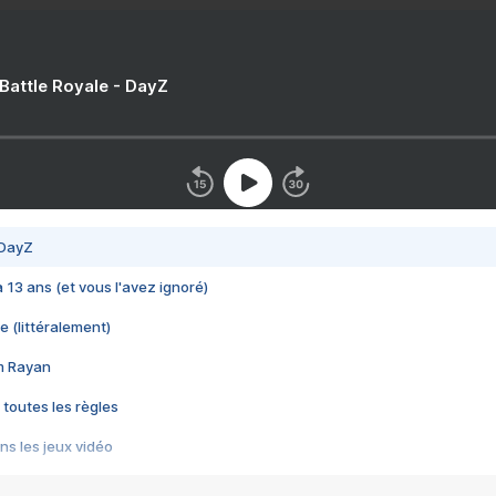
 Battle Royale - DayZ
 DayZ
 a 13 ans (et vous l'avez ignoré)
e (littéralement)
im Rayan
 toutes les règles
s les jeux vidéo
us choquant de Rockstar ? - Le scandale BULLY