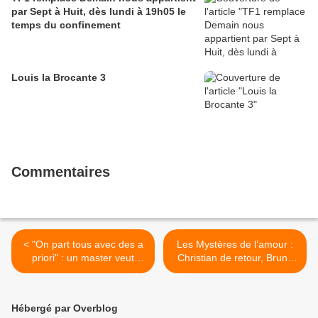
par Sept à Huit, dès lundi à 19h05 le
temps du confinement
Louis la Brocante 3
Commentaires
< "On part tous avec des a
Les Mystères de l’amour :
priori" : un master veut
Christian de retour, Bruno
apprendre aux DRH et aux
cache son homosexualité,
délégués syndicaux à
TMC stabilise son audience
travailler ensemble
>
Hébergé par Overblog