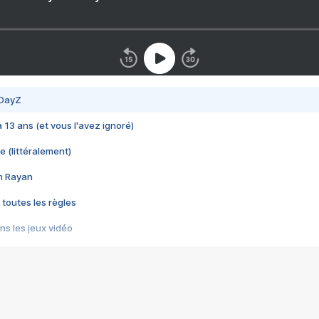
 DayZ
 a 13 ans (et vous l'avez ignoré)
e (littéralement)
im Rayan
 toutes les règles
s les jeux vidéo
us choquant de Rockstar ? - Le scandale BULLY
e plus moche de Steam
du RÊVE tourne au CAUCHEMAR