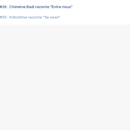
#26 : Chimène Badi raconte "Entre nous"
#25 : Indochine raconte "3e sexe"
#24 : Zaho raconte "C'est chelou"
#23 : Patrick Bruel raconte "Au café des délices"
#22 : Kyo raconte "Le chemin"
#21 : Nolwenn Leroy raconte "Cassé"
#20 : Patrick Hernandez raconte "Born to be alive"
#19 : Lorie raconte "Près de moi"
#18 : Michael Jones raconte "A nos actes manqués" (avec Jean-Jacque
#17 : Khaled raconte "Aïcha"
#16 : Corneille raconte "Parce qu'on vient de loin"
#15 : Indochine raconte "L'aventurier"