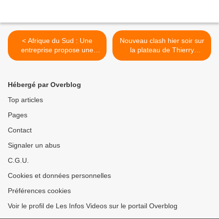
< Afrique du Sud : Une
Nouveau clash hier soir sur
entreprise propose une
la plateau de Thierry
plongée avec... des requins
Ardisson sur C8 avec
blancs !
Robert Ménard, le maire de
Béziers >
Hébergé par Overblog
Top articles
Pages
Contact
Signaler un abus
C.G.U.
Cookies et données personnelles
Préférences cookies
Voir le profil de Les Infos Videos sur le portail Overblog