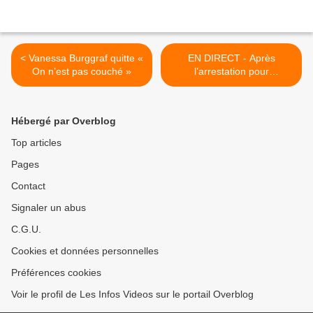
< Vanessa Burggraf quitte «
EN DIRECT - Après
On n’est pas couché »
l’arrestation pour
radicalisation de 5 individus,
la Belgique redoute qu’un
attentat ne soit en
Hébergé par Overblog
préparation >
Top articles
Pages
Contact
Signaler un abus
C.G.U.
Cookies et données personnelles
Préférences cookies
Voir le profil de Les Infos Videos sur le portail Overblog