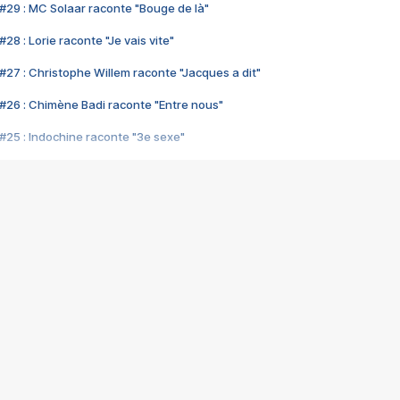
#29 : MC Solaar raconte "Bouge de là"
28 : Lorie raconte "Je vais vite"
#27 : Christophe Willem raconte "Jacques a dit"
#26 : Chimène Badi raconte "Entre nous"
#25 : Indochine raconte "3e sexe"
#24 : Zaho raconte "C'est chelou"
#23 : Patrick Bruel raconte "Au café des délices"
#22 : Kyo raconte "Le chemin"
#21 : Nolwenn Leroy raconte "Cassé"
#20 : Patrick Hernandez raconte "Born to be alive"
#19 : Lorie raconte "Près de moi"
#18 : Michael Jones raconte "A nos actes manqués" (avec Jean-Jacque
#17 : Khaled raconte "Aïcha"