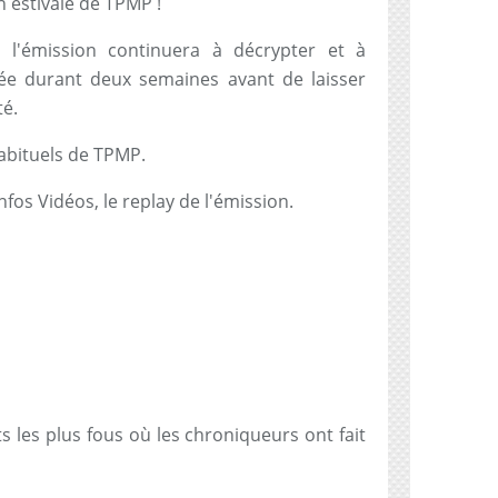
n estivale de TPMP !
, l'émission continuera à décrypter et à
isée durant deux semaines avant de laisser
té.
abituels de TPMP.
nfos Vidéos, le replay de l'émission.
C
ts les plus fous où les chroniqueurs ont fait