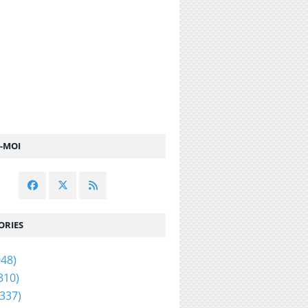
Z-MOI
ORIES
48)
310)
337)