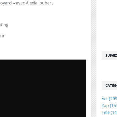
boyard » avec Alexia Joubert
ating
our
SUIVE
CATÉG
Act
(299
Zap
(15
Tele
(14