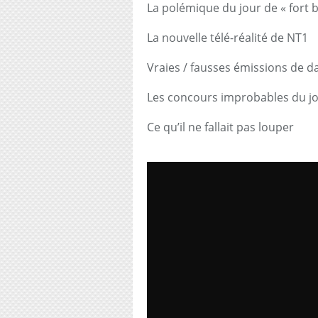
La polémique du jour de « fort 
La nouvelle télé-réalité de NT1
Vraies / fausses émissions de d
Les concours improbables du j
Ce qu’il ne fallait pas louper