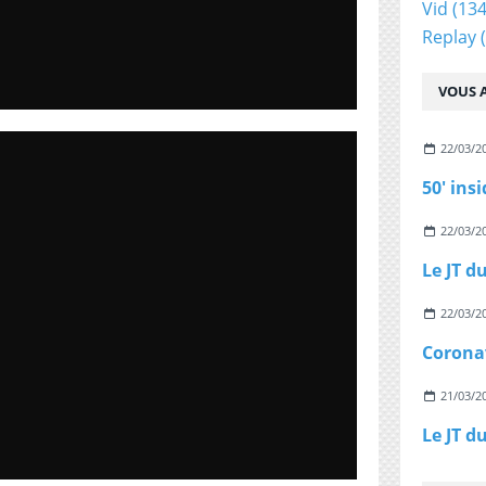
Vid
(134
Replay
(
VOUS A
22/03/2
50' ins
22/03/2
22/03/2
Coronav
21/03/2