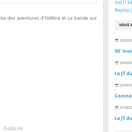
Vid
(134
Replay
(
uite des aventures d'Hélène et sa bande sur
VOUS A
22/03/2
50' ins
22/03/2
22/03/2
Coronav
21/03/2
Publicité