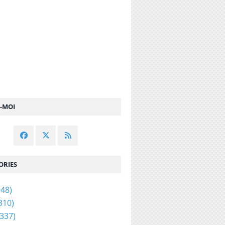
Z-MOI
e l'amour - Saison 15 - Episode 17 - Parce que c'es
ORIES
48)
310)
337)