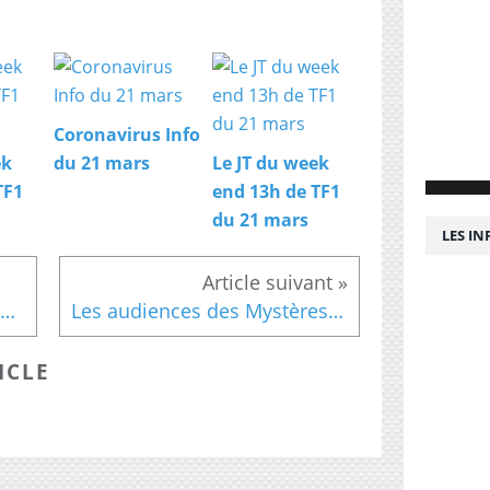
Coronavirus Info
ek
du 21 mars
Le JT du week
TF1
end 13h de TF1
du 21 mars
LES I
C8 : l'avenir de « TPMP » et de Cyril Hanouna en question
Les audiences des Mystères de l'amour diffusée ce samedi 1er juillet
ICLE