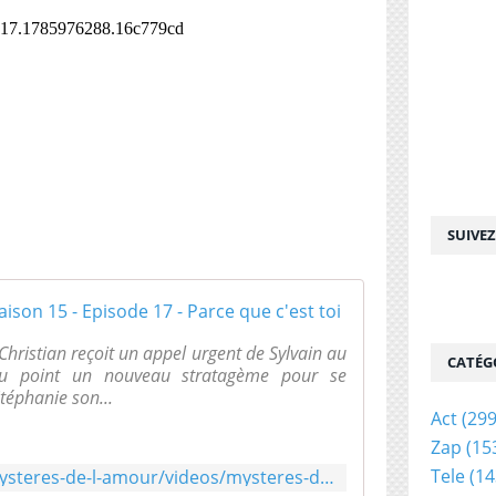
SUIVE
Les mystères d
Christian reçoit un appel urgent de Sylvain au
CATÉG
au point un nouveau stratagème pour se
téphanie son...
Act
(299
Zap
(15
Tele
(14
https://www.tf1.fr/tmc/les-mysteres-de-l-amour/videos/mysteres-de-l-amour-saison-15-episode-17-c-toi.html