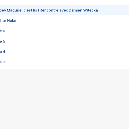
bey Maguire, c'est lui ! Rencontre avec Damien Witecka
pher Nolan
e 6
e 5
e 4
e 3
s créatrices de la VF !
e 2
e 1
e Mektoub My Love arrive enfin ! Rencontre avec Shaïn Boumedine et Sal
i : après Toni en famille
elle réalise le bouleversant Dites lui que je l'aime