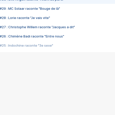
#29 : MC Solaar raconte "Bouge de là"
28 : Lorie raconte "Je vais vite"
#27 : Christophe Willem raconte "Jacques a dit"
#26 : Chimène Badi raconte "Entre nous"
#25 : Indochine raconte "3e sexe"
#24 : Zaho raconte "C'est chelou"
#23 : Patrick Bruel raconte "Au café des délices"
#22 : Kyo raconte "Le chemin"
#21 : Nolwenn Leroy raconte "Cassé"
#20 : Patrick Hernandez raconte "Born to be alive"
#19 : Lorie raconte "Près de moi"
#18 : Michael Jones raconte "A nos actes manqués" (avec Jean-Jacque