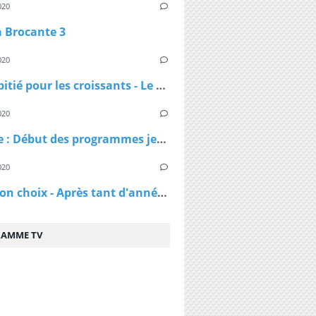
020
a Brocante 3
020
Pas de pitié pour les croissants - Le croissant pirate
020
DAnime : Début des programmes jeunesse jusqu'en 1974
020
C'est mon choix - Après tant d'années de mariage, vais-je réussir à te séduire à nouveau ?
AMME TV