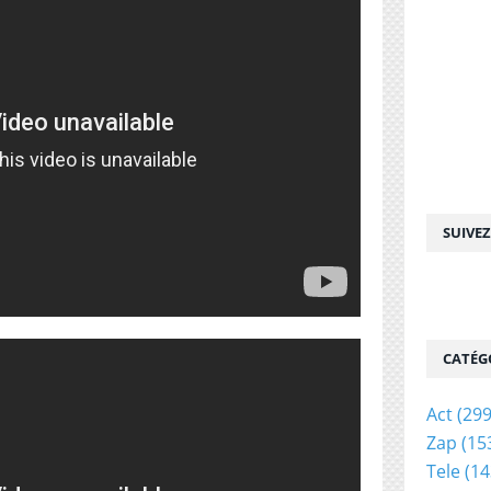
SUIVE
CATÉG
Act
(299
Zap
(15
Tele
(14