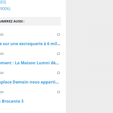
83)
9006)
IMEREZ AUSSI :
020
Enquête sur une escroquerie à 6 millions d'euros de masques et de gel
020
Confinement : La Maison Lumni dès lundi à 9h sur les chaines de France Télévisions
020
TF1 remplace Demain nous appartient par Sept à Huit, dès lundi à 19h05 le temps du confinement
020
a Brocante 3