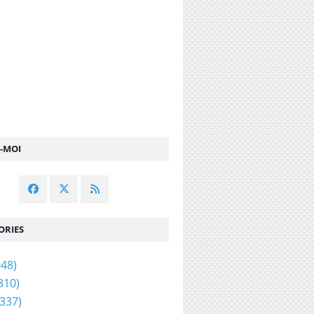
Z-MOI
ORIES
48)
310)
337)