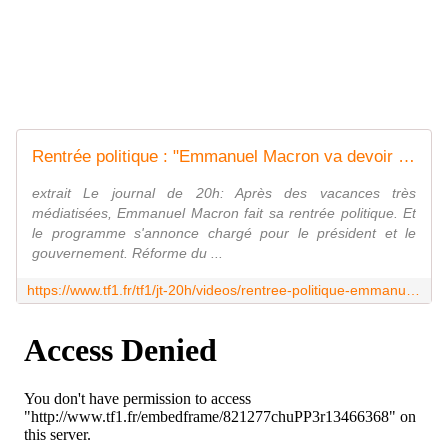
Rentrée politique : "Emmanuel Macron va devoir très vite renouer avec les Français"
extrait Le journal de 20h: Après des vacances très
médiatisées, Emmanuel Macron fait sa rentrée politique. Et
le programme s'annonce chargé pour le président et le
gouvernement. Réforme du ...
https://www.tf1.fr/tf1/jt-20h/videos/rentree-politique-emmanuel-macron-va-devoir-vite-renouer-francais.html