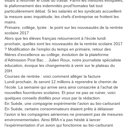
visant à réformer le code du travail. Parmi les mesures évoquées,
le plafonnement des indemnités prud'homales fait tout
particulièrement débat. Si les salariés et les syndicats accueillent
la mesure avec inquiétude, les chefs d’entreprise se frottent les
mains.
Primaire, collège, lycée : le point sur les nouveautés de la rentrée
scolaire 2017
Alors que les élèves français retourneront à l’école lundi
prochain, quelles sont les nouveautés de la rentrée scolaire 2017
? Modification de l’emploi du temps en primaire, retour des
filières d’excellence au collège, évolution de la plateforme
d’Admission Post Bac… Julien Roux, notre journaliste spécialiste
éducation, évoque les changements à venir sur le plateau du
20H.
Courses de rentrée : voici comment alléger la facture
Lundi prochain, ils seront 12 millions à reprendre le chemin de
l'école. La semaine qui arrive sera ainsi consacrée à l’achat de
nouvelles fournitures scolaires. Et pour ne pas se ruiner, voici
quelques conseils distillés pour vous par la rédaction.
En Suède, une compagnie expérimente l’avion au bio-carburant
En Suède, certains consommateurs étaient prêts à délaisser
l’avion si les compagnies aériennes ne prenaient pas de mesures
environnementales. Ainsi BRA n’a pas hésité à lancer
l’expérimentation d’un avion qui fonctionne au bio-carburant.