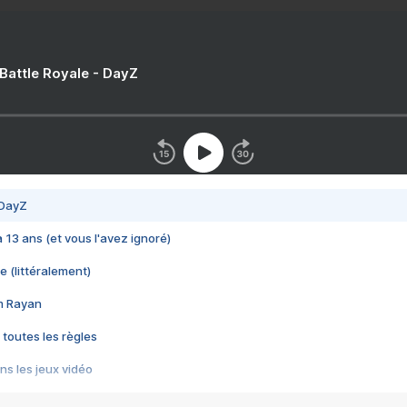
 Battle Royale - DayZ
 DayZ
 a 13 ans (et vous l'avez ignoré)
e (littéralement)
im Rayan
 toutes les règles
s les jeux vidéo
us choquant de Rockstar ? - Le scandale BULLY