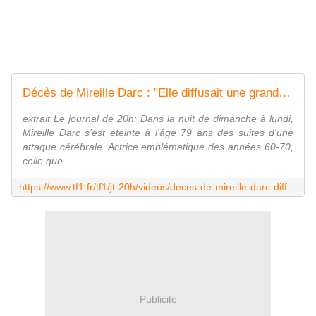
Décès de Mireille Darc : "Elle diffusait une grande générosité"
extrait Le journal de 20h: Dans la nuit de dimanche à lundi,
Mireille Darc s'est éteinte à l'âge 79 ans des suites d'une
attaque cérébrale. Actrice emblématique des années 60-70,
celle que ...
https://www.tf1.fr/tf1/jt-20h/videos/deces-de-mireille-darc-diffusait-une-grande-generosite.html
Publicité