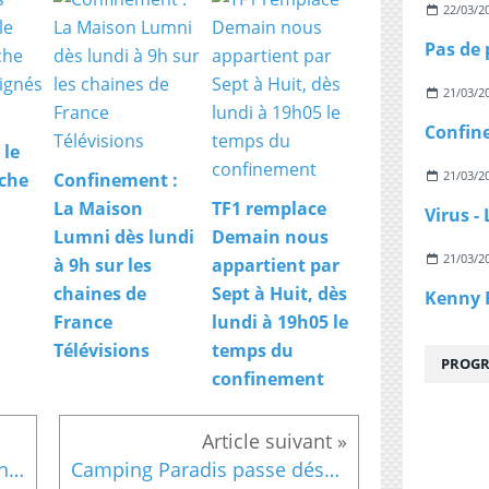
22/03/2
21/03/2
 le
21/03/2
che
Confinement :
La Maison
TF1 remplace
Lumni dès lundi
Demain nous
21/03/2
à 9h sur les
appartient par
chaines de
Sept à Huit, dès
France
lundi à 19h05 le
Télévisions
temps du
PROGR
confinement
Vendredi 8 septembre à 20h55 sur France 3 : "Thierry Le Luron, le miroir d'une époque"
Camping Paradis passe désormais dans un format de 52 minutes dès le mardi 5 septembre à 21h00 sur TF1