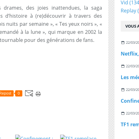
Vid
(134
 drames, des joies inattendues, la saga
Replay
(
ns d’histoire à (re)découvrir à travers des
is nuits par semaine », « Tes yeux noirs », «
VOUS A
demandé à la lune », qui marque en 2002 la
tournable pour des générations de fans.
22/03/2
22/03/2
22/03/2
Repost
0
22/03/2