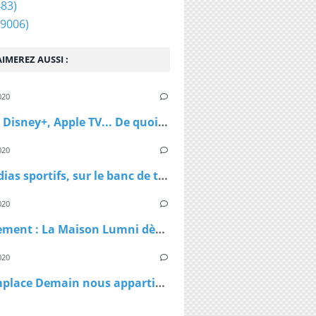
83)
9006)
IMEREZ AUSSI :
020
Netflix, Disney+, Apple TV... De quoi passer du bon temps pendant le confinement
020
Les médias sportifs, sur le banc de touche mais pas résignés
020
Confinement : La Maison Lumni dès lundi à 9h sur les chaines de France Télévisions
020
TF1 remplace Demain nous appartient par Sept à Huit, dès lundi à 19h05 le temps du confinement