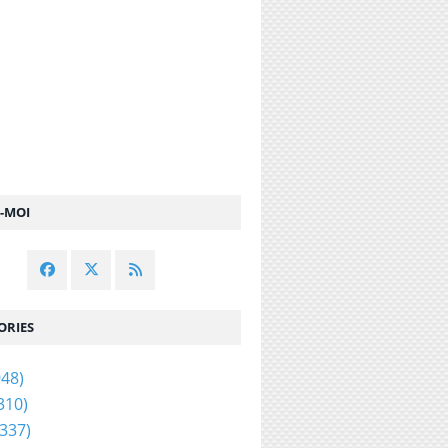
Z-MOI
ORIES
48)
310)
337)