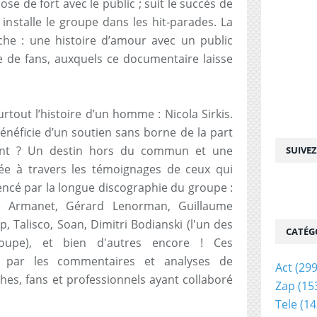
ose de fort avec le public ; suit le succès de
 installe le groupe dans les hit-parades. La
he : une histoire d’amour avec un public
re de fans, auxquels ce documentaire laisse
urtout l’histoire d’un homme : Nicola Sirkis.
 bénéficie d’un soutien sans borne de la part
iment ? Un destin hors du commun et une
SUIVE
ée à travers les témoignages de ceux qui
uencé par la longue discographie du groupe :
tte Armanet, Gérard Lenorman, Guillaume
, Talisco, Soan, Dimitri Bodianski (l'un des
CATÉG
upe), et bien d'autres encore ! Ces
 par les commentaires et analyses de
Act
(299
hes, fans et professionnels ayant collaboré
Zap
(15
Tele
(14