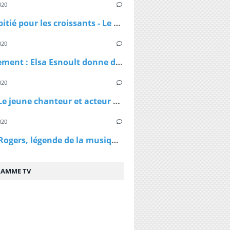
020
Pas de pitié pour les croissants - Le croissant pirate
020
Confinement : Elsa Esnoult donne de ses nouvelles dans une longue vidéo Facebook Live
020
Virus - Le jeune chanteur et acteur Lenni Kim annonce être positif au coronavirus ainsi que sa maman après un test fait au Canada
020
Kenny Rogers, légende de la musique country, est décédé à 81 ans
AMME TV