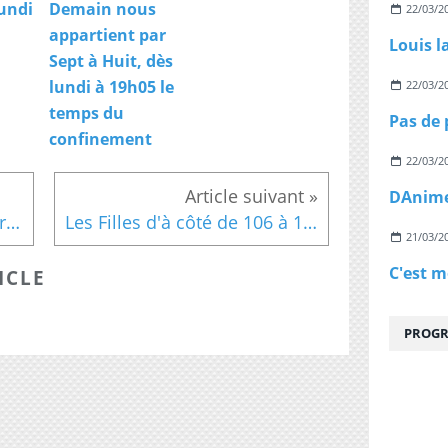
undi
Demain nous
22/03/2
appartient par
Louis l
Sept à Huit, dès
lundi à 19h05 le
22/03/2
temps du
confinement
22/03/2
Invités : "19h le dimanche" reçoit Fabrice Lucchini et Les Insus
Les Filles d'à côté de 106 à 110
21/03/2
ICLE
PROGR