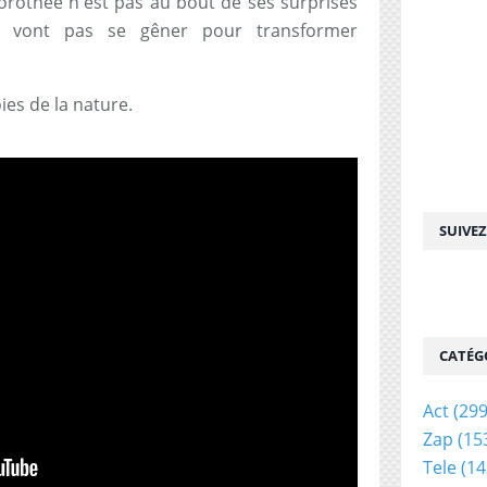
Dorothée n'est pas au bout de ses surprises
e vont pas se gêner pour transformer
oies de la nature.
SUIVE
CATÉG
Act
(299
Zap
(15
Tele
(14