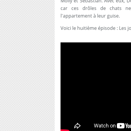
Molly et Sebastian. Avec eux, 
car ces drôles de chats n
l'appartement à leur guise.
Voici le huitième épisode : Les j