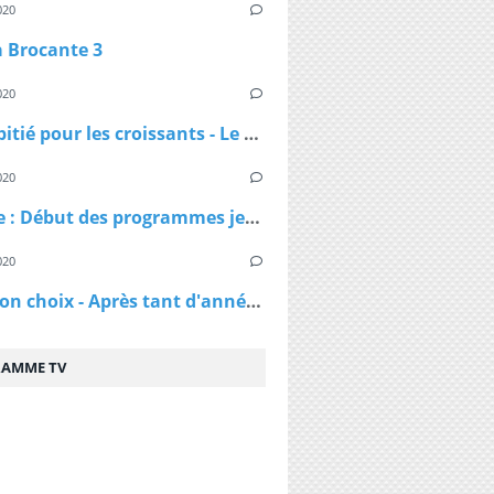
020
a Brocante 3
020
Pas de pitié pour les croissants - Le croissant pirate
020
DAnime : Début des programmes jeunesse jusqu'en 1974
020
C'est mon choix - Après tant d'années de mariage, vais-je réussir à te séduire à nouveau ?
AMME TV