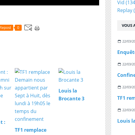
Vid
(134
Replay
(
VOUS A
Repost
0
22/03/2
22/03/2
22/03/2
Louis la
Brocante 3
22/03/2
Louis l
t :
TF1 remplace