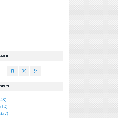
Z-MOI
ORIES
48)
310)
337)