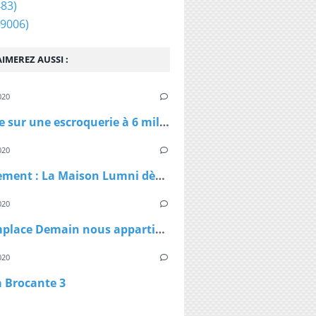
83)
9006)
IMEREZ AUSSI :
020
Enquête sur une escroquerie à 6 millions d'euros de masques et de gel
020
Confinement : La Maison Lumni dès lundi à 9h sur les chaines de France Télévisions
020
TF1 remplace Demain nous appartient par Sept à Huit, dès lundi à 19h05 le temps du confinement
020
a Brocante 3