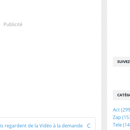
Publicité
SUIVE
CATÉG
Act
(299
Zap
(15
Chaque jour, 4% des Français regardent de la Vidéo à la demande
Tele
(14