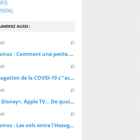
83)
9006)
IMEREZ AUSSI :
020
Coronavirus : Comment une petite station de ski autrichienne a accéléré la propagation du virus
020
La propagation de la COVID-19 s'"accélère" au Royaume-Uni
020
Netflix, Disney+, Apple TV... De quoi passer du bon temps pendant le confinement
020
Coronavirus : Les vols entre l'Hexagone et l'Outre-Mer interdits dès lundi