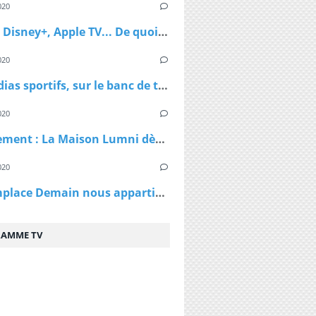
020
Netflix, Disney+, Apple TV... De quoi passer du bon temps pendant le confinement
020
Les médias sportifs, sur le banc de touche mais pas résignés
020
Confinement : La Maison Lumni dès lundi à 9h sur les chaines de France Télévisions
020
TF1 remplace Demain nous appartient par Sept à Huit, dès lundi à 19h05 le temps du confinement
AMME TV