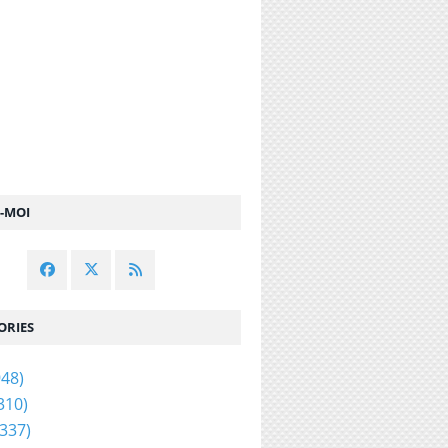
Z-MOI
ORIES
48)
310)
337)