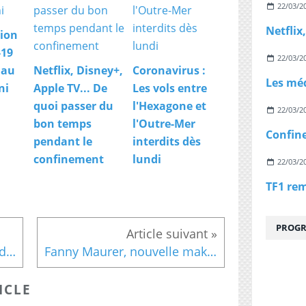
22/03/2
ion
-19
22/03/2
 au
Netflix, Disney+,
Coronavirus :
ni
Apple TV... De
Les vols entre
quoi passer du
l'Hexagone et
22/03/2
bon temps
l'Outre-Mer
pendant le
interdits dès
confinement
lundi
22/03/2
PROGR
La nouvelle édition du "Guide d'achat pour bien manger" de Jean-Michel Cohen est désormais disponible
Fanny Maurer, nouvelle make-up artist de Clarins
ICLE