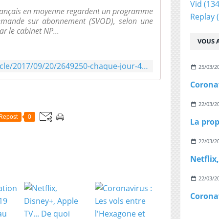
Vid
(134
Français en moyenne regardent un programme
Replay
(
 demande sur abonnement (SVOD), selon une
r le cabinet NP...
VOUS A
http://www.ladepeche.fr/article/2017/09/20/2649250-chaque-jour-4-francais-regardent-video-demande.html
25/03/2
22/03/2
Repost
0
22/03/2
22/03/2