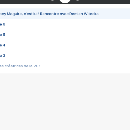
bey Maguire, c'est lui ! Rencontre avec Damien Witecka
e 6
e 5
e 4
e 3
s créatrices de la VF !
e 2
e 1
e Mektoub My Love arrive enfin ! Rencontre avec Shaïn Boumedine et Sal
i : après Toni en famille
elle réalise le bouleversant Dites lui que je l'aime
ais ! Rencontre autour de Vie privée de Rebecca Zlotowski