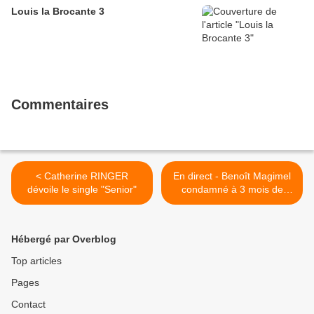
Louis la Brocante 3
Commentaires
< Catherine RINGER
En direct - Benoît Magimel
dévoile le single "Senior"
condamné à 3 mois de
prison avec sursis assortis
d'une mise à l’épreuve
pendant 18 mois avec
Hébergé par Overblog
obligation de soins (LCI) >
Top articles
Pages
Contact