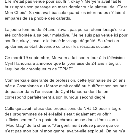
Elle n'était pas venue pour souffrir, okay ? Meryem avait fait le
buzz après son passage en mars dernier sur le plateau de "C'est
Mon Choix". Sa vie avait basculé quand les internautes s'étaient
emparés de sa phobie des cafards.
La jeune femme de 24 ans n'avait pas pu se retenir lorsqu'elle a
été confrontée à sa peur maladive. "Je ne suis pas venue ici pour
souffrir, okay", avait-elle lancé le visage dégoûté. Sa réaction
épidermique était devenue culte sur les réseaux sociaux.
Ce mardi 19 septembre, Meryem a fait son retour à la télévision.
Cyril Hanouna a annoncé que la lyonnaise de 24 ans intégrait
l'équipe de chroniqueurs de "TPMP".
Commerciale itinérante de profession, cette lyonnaise de 24 ans
née à Casablanca au Maroc avait confié au HuffPost son souhait
de passer dans l'émission de Cyril Hanouna dont le ton
correspond parfaitement à son humour second degré.
Celle qui avait refusé des propositions de NRJ 12 pour intégrer
des programmes de téléréalité s'était également vu offrir
"officieusement" un poste de chroniqueuse dans l'émission le
"Mad Mag" de la chaîne. "J'ai gentiment refusé parce que ce
n'est pas mon but ni mon genre, avait-t-elle expliqué. On ne m'a