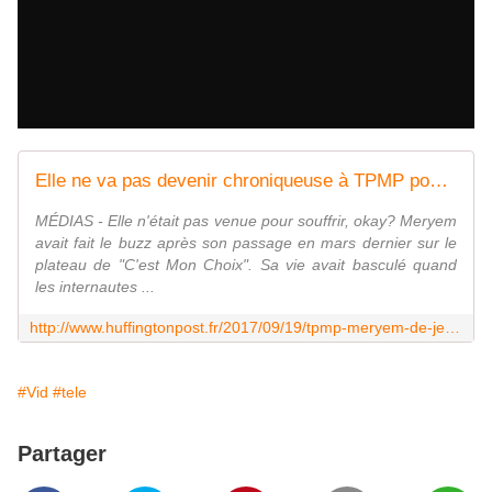
Elle ne va pas devenir chroniqueuse à TPMP pour souffrir, okay?
MÉDIAS - Elle n'était pas venue pour souffrir, okay? Meryem
avait fait le buzz après son passage en mars dernier sur le
plateau de "C'est Mon Choix". Sa vie avait basculé quand
les internautes ...
http://www.huffingtonpost.fr/2017/09/19/tpmp-meryem-de-je-suis-pas-venue-ici-pour-souffrir-okay-devient-chroniqueuse_a_23214918/
#Vid
#tele
Partager