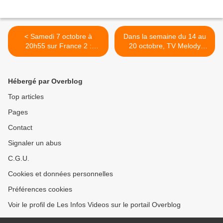
< Samedi 7 octobre à
Dans la semaine du 14 au
20h55 sur France 2 :
20 octobre, TV Melody
"N'oubliez pas les paroles
célèbrera les 65 ans de
100% tubes"
carrière de Philippe
Bouvard >
Hébergé par Overblog
Top articles
Pages
Contact
Signaler un abus
C.G.U.
Cookies et données personnelles
Préférences cookies
Voir le profil de Les Infos Videos sur le portail Overblog