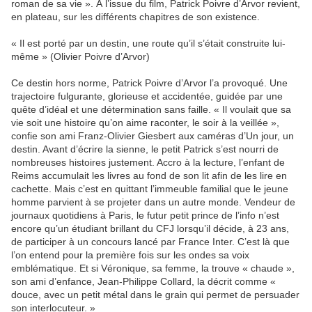
roman de sa vie ». À l’issue du film, Patrick Poivre d’Arvor revient,
en plateau, sur les différents chapitres de son existence.
« Il est porté par un destin, une route qu’il s’était construite lui-
même » (Olivier Poivre d’Arvor)
Ce destin hors norme, Patrick Poivre d’Arvor l’a provoqué. Une
trajectoire fulgurante, glorieuse et accidentée, guidée par une
quête d’idéal et une détermination sans faille. « Il voulait que sa
vie soit une histoire qu’on aime raconter, le soir à la veillée »,
confie son ami Franz-Olivier Giesbert aux caméras d’Un jour, un
destin. Avant d’écrire la sienne, le petit Patrick s’est nourri de
nombreuses histoires justement. Accro à la lecture, l’enfant de
Reims accumulait les livres au fond de son lit afin de les lire en
cachette. Mais c’est en quittant l’immeuble familial que le jeune
homme parvient à se projeter dans un autre monde. Vendeur de
journaux quotidiens à Paris, le futur petit prince de l’info n’est
encore qu’un étudiant brillant du CFJ lorsqu’il décide, à 23 ans,
de participer à un concours lancé par France Inter. C’est là que
l’on entend pour la première fois sur les ondes sa voix
emblématique. Et si Véronique, sa femme, la trouve « chaude »,
son ami d’enfance, Jean-Philippe Collard, la décrit comme «
douce, avec un petit métal dans le grain qui permet de persuader
son interlocuteur. »