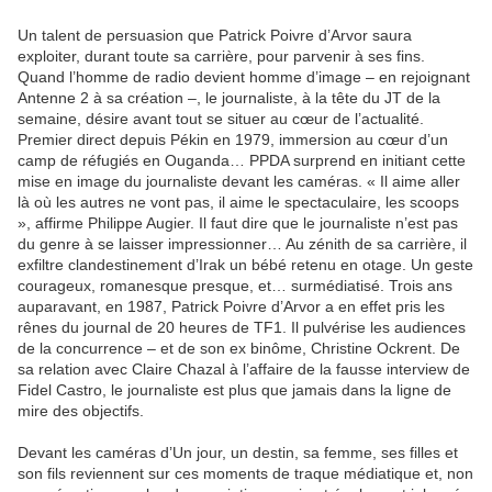
Un talent de persuasion que Patrick Poivre d’Arvor saura
exploiter, durant toute sa carrière, pour parvenir à ses fins.
Quand l’homme de radio devient homme d’image – en rejoignant
Antenne 2 à sa création –, le journaliste, à la tête du JT de la
semaine, désire avant tout se situer au cœur de l’actualité.
Premier direct depuis Pékin en 1979, immersion au cœur d’un
camp de réfugiés en Ouganda… PPDA surprend en initiant cette
mise en image du journaliste devant les caméras. « Il aime aller
là où les autres ne vont pas, il aime le spectaculaire, les scoops
», affirme Philippe Augier. Il faut dire que le journaliste n’est pas
du genre à se laisser impressionner… Au zénith de sa carrière, il
exfiltre clandestinement d’Irak un bébé retenu en otage. Un geste
courageux, romanesque presque, et… surmédiatisé. Trois ans
auparavant, en 1987, Patrick Poivre d’Arvor a en effet pris les
rênes du journal de 20 heures de TF1. Il pulvérise les audiences
de la concurrence – et de son ex binôme, Christine Ockrent. De
sa relation avec Claire Chazal à l’affaire de la fausse interview de
Fidel Castro, le journaliste est plus que jamais dans la ligne de
mire des objectifs.
Devant les caméras d’Un jour, un destin, sa femme, ses filles et
son fils reviennent sur ces moments de traque médiatique et, non