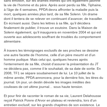
sans émotion, sur les drames intimes qui ont également jalonné
la vie de l’homme et du père. Après avoir perdu sa fille, Tiphaine,
à l’âge de 4 semaines, PPDA devra affronter la maladie puis la
mort, quelques années plus tard, de sa fille Solenn. Un drame
dont il tentera de se relever en continuant d’avancer, de travailler.
En écrivant aussi. Dans les lettres à sa fille, qu’il décidera
finalement de publier, il trouve un exutoire. Dans la Maison de
Solenn également, qu’il inaugurera en novembre 2004 et qui est
ouverte aux adolescents souffrant de troubles du comportement
alimentaire.
À travers les témoignages exclusifs de ses proches se dessine
une autre facette de l’homme, celle d’un père meurtri et d’un
homme pudique. Mais celui qui, quelques heures après
l’enterrement de sa fille, choisit d’assurer la présentation du JT
ne décidera pas, comme il le souhaitait, de sa date de sortie. En
2008, TF1 se sépare soudainement de lui. Le 10 juillet de la
même année, PPDA annoncera, pour la dernière fois, les titres du
journal. Un jour, un destin dévoile les images inédites des
coulisses de cet ultime journal… sous haute tension.
Et pour finir de raconter le roman de sa vie, Laurent Delahousse
reçoit Patrick Poivre d’Arvor en plateau et reviendra, lors d’un
entretien exclusif, sur les grands chapitres de son existence. Le