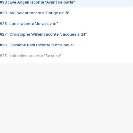
#30 : Eve Angeli raconte "Avant de partir"
#29 : MC Solaar raconte "Bouge de là"
28 : Lorie raconte "Je vais vite"
#27 : Christophe Willem raconte "Jacques a dit"
#26 : Chimène Badi raconte "Entre nous"
#25 : Indochine raconte "3e sexe"
#24 : Zaho raconte "C'est chelou"
#23 : Patrick Bruel raconte "Au café des délices"
#22 : Kyo raconte "Le chemin"
#21 : Nolwenn Leroy raconte "Cassé"
#20 : Patrick Hernandez raconte "Born to be alive"
#19 : Lorie raconte "Près de moi"
#18 : Michael Jones raconte "A nos actes manqués" (avec Jean-Jacque