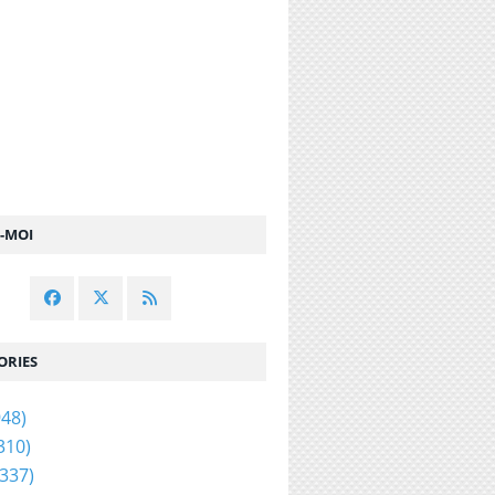
Z-MOI
ORIES
48)
310)
337)