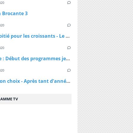
020
a Brocante 3
020
Pas de pitié pour les croissants - Le croissant pirate
020
DAnime : Début des programmes jeunesse jusqu'en 1974
020
C'est mon choix - Après tant d'années de mariage, vais-je réussir à te séduire à nouveau ?
AMME TV