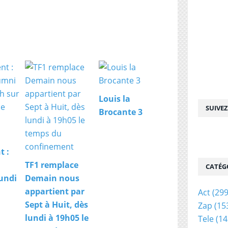
Louis la
SUIVE
Brocante 3
t :
TF1 remplace
CATÉG
undi
Demain nous
appartient par
Act
(299
Sept à Huit, dès
Zap
(15
lundi à 19h05 le
Tele
(14