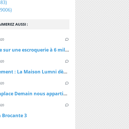
83)
9006)
IMEREZ AUSSI :
020
Enquête sur une escroquerie à 6 millions d'euros de masques et de gel
020
Confinement : La Maison Lumni dès lundi à 9h sur les chaines de France Télévisions
020
TF1 remplace Demain nous appartient par Sept à Huit, dès lundi à 19h05 le temps du confinement
020
a Brocante 3