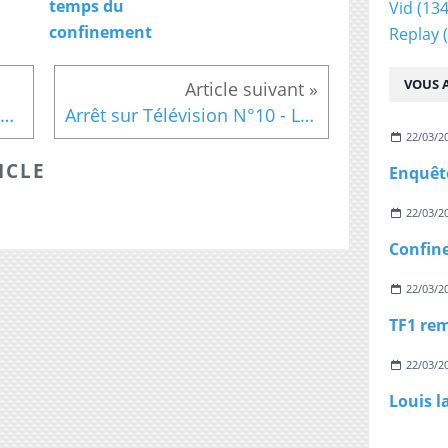
temps du
Vid
(134
confinement
Replay
(
VOUS A
Dr. Martens x Afropunk Brooklyn 2017
Arrêt sur Télévision N°10 - Le Juste Prix (TF1)
22/03/2
ICLE
22/03/2
22/03/2
22/03/2
Louis l