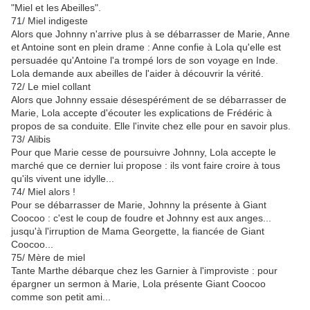
"Miel et les Abeilles".
71/
Miel indigeste
Alors que Johnny n'arrive plus à se débarrasser de Marie, Anne
et Antoine sont en plein drame : Anne confie à Lola qu'elle est
persuadée qu'Antoine l'a trompé lors de son voyage en Inde.
Lola demande aux abeilles de l'aider à découvrir la vérité.
72/
Le miel collant
Alors que Johnny essaie désespérément de se débarrasser de
Marie, Lola accepte d'écouter les explications de Frédéric à
propos de sa conduite. Elle l'invite chez elle pour en savoir plus.
73/
Alibis
Pour que Marie cesse de poursuivre Johnny, Lola accepte le
marché que ce dernier lui propose : ils vont faire croire à tous
qu'ils vivent une idylle...
74/
Miel alors !
Pour se débarrasser de Marie, Johnny la présente à Giant
Coocoo : c'est le coup de foudre et Johnny est aux anges...
jusqu'à l'irruption de Mama Georgette, la fiancée de Giant
Coocoo...
75/
Mère de miel
Tante Marthe débarque chez les Garnier à l'improviste : pour
épargner un sermon à Marie, Lola présente Giant Coocoo
comme son petit ami...