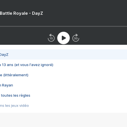
 Battle Royale - DayZ
 DayZ
 a 13 ans (et vous l'avez ignoré)
e (littéralement)
im Rayan
 toutes les règles
s les jeux vidéo
us choquant de Rockstar ? - Le scandale BULLY
e plus moche de Steam