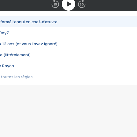
nsformé l’ennui en chef-d’œuvre
 DayZ
 a 13 ans (et vous l'avez ignoré)
e (littéralement)
im Rayan
 toutes les règles
s les jeux vidéo
us choquant de Rockstar ? - Le scandale BULLY
e plus moche de Steam
du RÊVE tourne au CAUCHEMAR
pendant 8 heures