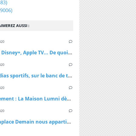
83)
9006)
IMEREZ AUSSI :
020
Netflix, Disney+, Apple TV... De quoi passer du bon temps pendant le confinement
020
Les médias sportifs, sur le banc de touche mais pas résignés
020
Confinement : La Maison Lumni dès lundi à 9h sur les chaines de France Télévisions
020
TF1 remplace Demain nous appartient par Sept à Huit, dès lundi à 19h05 le temps du confinement