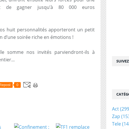
ont de gagner jusqu’à 80 000 euros
nos huit personnalités apporteront un petit
on d’une soirée riche en émotions !
lle somme nos invités parviendront-ils à
tier...
SUIVE
Repost
0
CATÉG
Act
(299
Zap
(15
Tele
(14