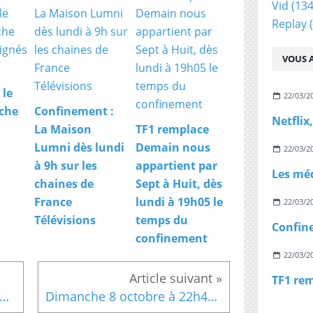
Vid
(134
Replay
(
VOUS A
 le
22/03/2
che
Confinement :
La Maison
TF1 remplace
Lumni dès lundi
Demain nous
22/03/2
à 9h sur les
appartient par
chaines de
Sept à Huit, dès
France
lundi à 19h05 le
22/03/2
Télévisions
temps du
confinement
22/03/2
0 octobre à 20h55 sur France 2 : "Secrets d'Histoire - Agatha Christie : l'étrange reine du crime"
Dimanche 8 octobre à 22h45, sur France 2 Patrick Poivre d'Arvor à l'honneur d'un documentaire de la collection d'"Un jour, un destin"