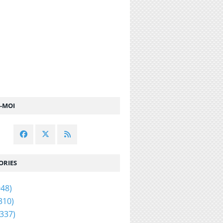
Z-MOI
ORIES
48)
310)
337)