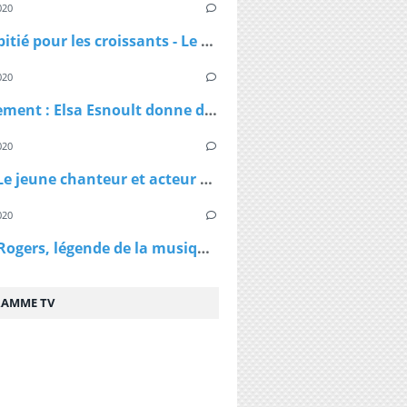
020
Pas de pitié pour les croissants - Le croissant pirate
020
Confinement : Elsa Esnoult donne de ses nouvelles dans une longue vidéo Facebook Live
020
Virus - Le jeune chanteur et acteur Lenni Kim annonce être positif au coronavirus ainsi que sa maman après un test fait au Canada
020
Kenny Rogers, légende de la musique country, est décédé à 81 ans
AMME TV