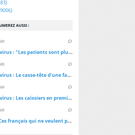
83)
9006)
IMEREZ AUSSI :
020
Coronavirus : "Les patients sont plus jeunes que ce qu'on nous avait dit", affirme Patrick Pelloux
020
Coronavirus : Le casse-tête d'une famille confinée dans un petit appartement
020
Coronavirus : Les caissiers en première ligne et peu protégés
020
Virus - Ces français qui ne veulent pas rester chez eux et qui ne comprennent pas les ordres des policiers