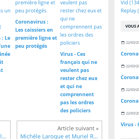
Vid
(134
Replay
(
Coronavirus :
VOUS A
Les caissiers en
 : Le
première ligne et
22/03/2
d'une
peu protégés
finée
Virus - Ces
it
français qui ne
22/03/2
nt
veulent pas
rester chez eux
et qui ne
22/03/2
comprennent
pas les ordres
des policiers
22/03/2
Une mère bouleverse les téléspectateurs en lisant une lettre pour son fils disparu
Michèle Laroque et Muriel Robin repartent en tournée avec "Elles s'aiment'' avant d'en faire un film