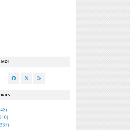
Z-MOI
ORIES
48)
310)
337)