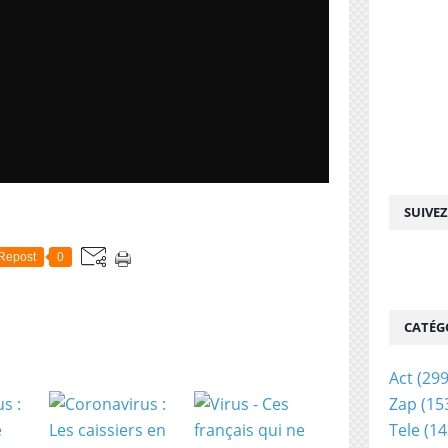
SUIVE
Repost
0
CATÉG
Act
(299
Zap
(15
Tele
(14