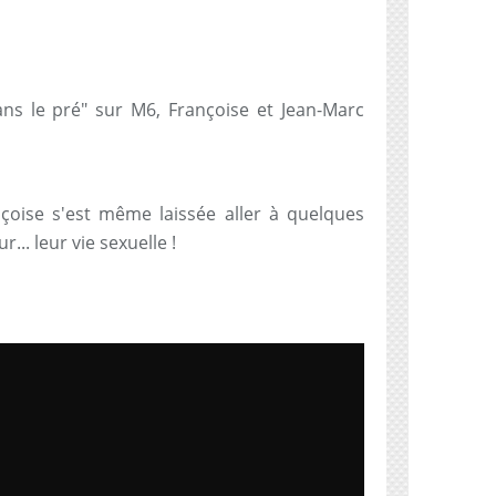
ns le pré" sur M6, Françoise et Jean-Marc
çoise s'est même laissée aller à quelques
... leur vie sexuelle !