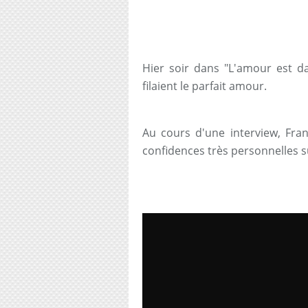
Hier soir dans "L'amour est da
filaient le parfait amour.
Au cours d'une interview, Fran
confidences très personnelles sur