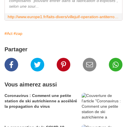
composants "pouvant entrer dans la fabrication d'explosifs",
selon une sour...
http://www.europe1.fr/faits-divers/villejuif-operation-antiterroriste-dans-un-immeuble-des-composants-dexplosifs-decouverts-3428888
#Act
#zap
Partager
Vous aimerez aussi
Coronavirus : Comment une petite
station de ski autrichienne a accéléré
la propagation du virus