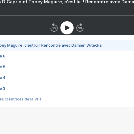
 DiCaprio et Tobey Maguire, c'est lui ! Rencontre avec Dam
bey Maguire, c'est lui ! Rencontre avec Damien Witecka
e 6
e 5
e 4
e 3
s créatrices de la VF !
e 2
e 1
e Mektoub My Love arrive enfin ! Rencontre avec Shaïn Boumedine et Sal