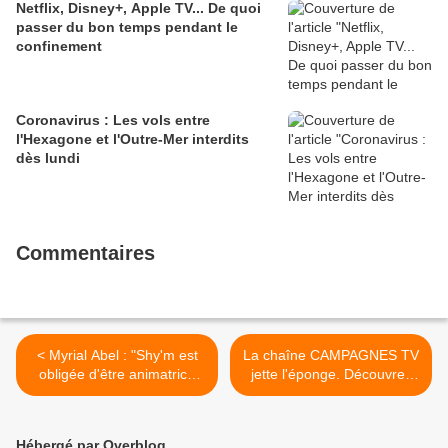
Netflix, Disney+, Apple TV... De quoi
passer du bon temps pendant le
confinement
Coronavirus : Les vols entre
l'Hexagone et l'Outre-Mer interdits
dès lundi
Commentaires
< Myrial Abel : "Shy'm est
La chaîne CAMPAGNES TV
obligée d'être animatrice
jette l'éponge. Découvrez
parce qu'elle ne vend plus
les dernières minutes de la
de disques !"
chaine >
Hébergé par Overblog