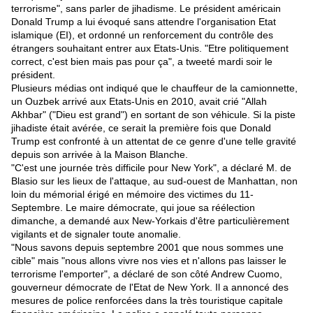
terrorisme", sans parler de jihadisme. Le président américain
Donald Trump a lui évoqué sans attendre l'organisation Etat
islamique (EI), et ordonné un renforcement du contrôle des
étrangers souhaitant entrer aux Etats-Unis. "Etre politiquement
correct, c'est bien mais pas pour ça", a tweeté mardi soir le
président.
Plusieurs médias ont indiqué que le chauffeur de la camionnette,
un Ouzbek arrivé aux Etats-Unis en 2010, avait crié "Allah
Akhbar" ("Dieu est grand") en sortant de son véhicule. Si la piste
jihadiste était avérée, ce serait la première fois que Donald
Trump est confronté à un attentat de ce genre d'une telle gravité
depuis son arrivée à la Maison Blanche.
"C'est une journée très difficile pour New York", a déclaré M. de
Blasio sur les lieux de l'attaque, au sud-ouest de Manhattan, non
loin du mémorial érigé en mémoire des victimes du 11-
Septembre. Le maire démocrate, qui joue sa réélection
dimanche, a demandé aux New-Yorkais d'être particulièrement
vigilants et de signaler toute anomalie.
"Nous savons depuis septembre 2001 que nous sommes une
cible" mais "nous allons vivre nos vies et n'allons pas laisser le
terrorisme l'emporter", a déclaré de son côté Andrew Cuomo,
gouverneur démocrate de l'Etat de New York. Il a annoncé des
mesures de police renforcées dans la très touristique capitale