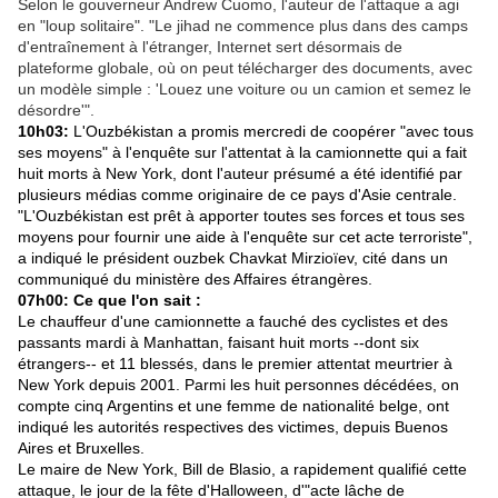
Selon le gouverneur Andrew Cuomo, l'auteur de l'attaque a agi
en "loup solitaire". "Le jihad ne commence plus dans des camps
d'entraînement à l'étranger, Internet sert désormais de
plateforme globale, où on peut télécharger des documents, avec
un modèle simple : 'Louez une voiture ou un camion et semez le
désordre'".
10h03:
L'Ouzbékistan a promis mercredi de coopérer "avec tous
ses moyens" à l'enquête sur l'attentat à la camionnette qui a fait
huit morts à New York, dont l'auteur présumé a été identifié par
plusieurs médias comme originaire de ce pays d'Asie centrale.
"L'Ouzbékistan est prêt à apporter toutes ses forces et tous ses
moyens pour fournir une aide à l'enquête sur cet acte terroriste",
a indiqué le président ouzbek Chavkat Mirzioïev, cité dans un
communiqué du ministère des Affaires étrangères.
07h00: Ce que l'on sait :
Le chauffeur d'une camionnette a fauché des cyclistes et des
passants mardi à Manhattan, faisant huit morts --dont six
étrangers-- et 11 blessés, dans le premier attentat meurtrier à
New York depuis 2001. Parmi les huit personnes décédées, on
compte cinq Argentins et une femme de nationalité belge, ont
indiqué les autorités respectives des victimes, depuis Buenos
Aires et Bruxelles.
Le maire de New York, Bill de Blasio, a rapidement qualifié cette
attaque, le jour de la fête d'Halloween, d'"acte lâche de