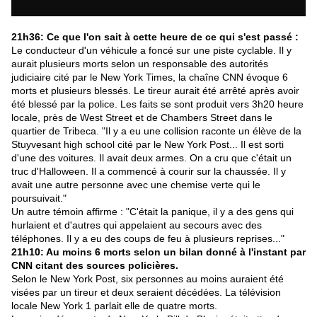
21h36: Ce que l'on sait à cette heure de ce qui s'est passé :
Le conducteur d'un véhicule a foncé sur une piste cyclable. Il y
aurait plusieurs morts selon un responsable des autorités
judiciaire cité par le New York Times, la chaîne CNN évoque 6
morts et plusieurs blessés. Le tireur aurait été arrêté après avoir
été blessé par la police. Les faits se sont produit vers 3h20 heure
locale, près de West Street et de Chambers Street dans le
quartier de Tribeca. "Il y a eu une collision raconte un élève de la
Stuyvesant high school cité par le New York Post... Il est sorti
d'une des voitures. Il avait deux armes. On a cru que c'était un
truc d'Halloween. Il a commencé à courir sur la chaussée. Il y
avait une autre personne avec une chemise verte qui le
poursuivait."
Un autre témoin affirme : "C'était la panique, il y a des gens qui
hurlaient et d'autres qui appelaient au secours avec des
téléphones. Il y a eu des coups de feu à plusieurs reprises..."
21h10: Au moins 6 morts selon un bilan donné à l'instant par
CNN citant des sources policières.
Selon le New York Post, six personnes au moins auraient été
visées par un tireur et deux seraient décédées. La télévision
locale New York 1 parlait elle de quatre morts.