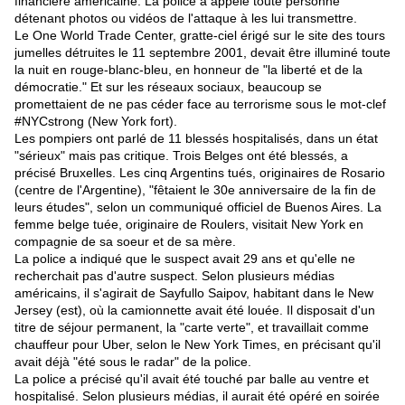
financière américaine. La police a appelé toute personne
détenant photos ou vidéos de l'attaque à les lui transmettre.
Le One World Trade Center, gratte-ciel érigé sur le site des tours
jumelles détruites le 11 septembre 2001, devait être illuminé toute
la nuit en rouge-blanc-bleu, en honneur de "la liberté et de la
démocratie." Et sur les réseaux sociaux, beaucoup se
promettaient de ne pas céder face au terrorisme sous le mot-clef
#NYCstrong (New York fort).
Les pompiers ont parlé de 11 blessés hospitalisés, dans un état
"sérieux" mais pas critique. Trois Belges ont été blessés, a
précisé Bruxelles. Les cinq Argentins tués, originaires de Rosario
(centre de l'Argentine), "fêtaient le 30e anniversaire de la fin de
leurs études", selon un communiqué officiel de Buenos Aires. La
femme belge tuée, originaire de Roulers, visitait New York en
compagnie de sa soeur et de sa mère.
La police a indiqué que le suspect avait 29 ans et qu'elle ne
recherchait pas d'autre suspect. Selon plusieurs médias
américains, il s'agirait de Sayfullo Saipov, habitant dans le New
Jersey (est), où la camionnette avait été louée. Il disposait d'un
titre de séjour permanent, la "carte verte", et travaillait comme
chauffeur pour Uber, selon le New York Times, en précisant qu'il
avait déjà "été sous le radar" de la police.
La police a précisé qu'il avait été touché par balle au ventre et
hospitalisé. Selon plusieurs médias, il aurait été opéré en soirée