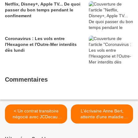
Netflix, Disney+, Apple TV... De quoi
passer du bon temps pendant le
confinement
Coronavirus : Les vols entre
l'Hexagone et l'Outre-Mer interdits
dès lundi
Commentaires
< Un contrat transitoire
L'écrivaine Anne Bert,
négocié avec JCDecaux
atteinte d'une maladie
pour les panneaux
incurable, a été
publicitaires à Paris
euthanasiée à sa demande
ce matin en Belgique >