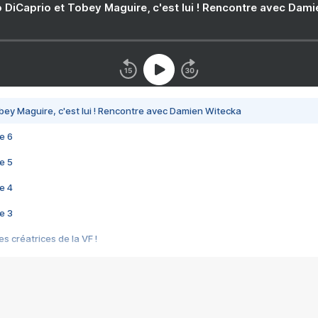
 DiCaprio et Tobey Maguire, c'est lui ! Rencontre avec Dam
bey Maguire, c'est lui ! Rencontre avec Damien Witecka
e 6
e 5
e 4
e 3
s créatrices de la VF !
e 2
e 1
e Mektoub My Love arrive enfin ! Rencontre avec Shaïn Boumedine et Sal